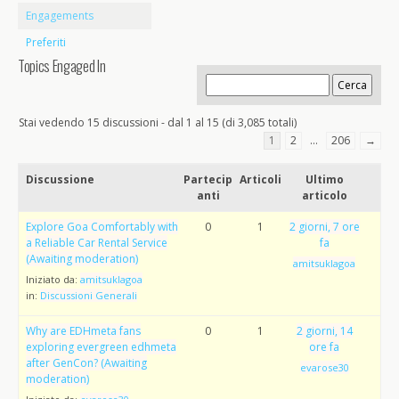
Engagements
Preferiti
Topics Engaged In
Stai vedendo 15 discussioni - dal 1 al 15 (di 3,085 totali)
1
2
…
206
→
Discussione
Partecip
Articoli
Ultimo
anti
articolo
Explore Goa Comfortably with
0
1
2 giorni, 7 ore
a Reliable Car Rental Service
fa
(Awaiting moderation)
amitsuklagoa
Iniziato da:
amitsuklagoa
in:
Discussioni Generali
Why are EDHmeta fans
0
1
2 giorni, 14
exploring evergreen edhmeta
ore fa
after GenCon? (Awaiting
evarose30
moderation)