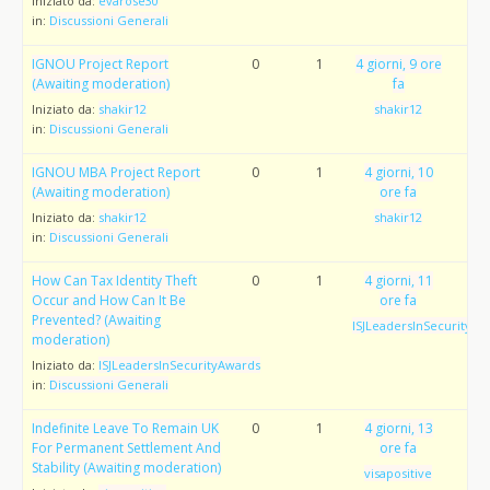
Iniziato da:
evarose30
in:
Discussioni Generali
IGNOU Project Report
0
1
4 giorni, 9 ore
(Awaiting moderation)
fa
Iniziato da:
shakir12
shakir12
in:
Discussioni Generali
IGNOU MBA Project Report
0
1
4 giorni, 10
(Awaiting moderation)
ore fa
Iniziato da:
shakir12
shakir12
in:
Discussioni Generali
How Can Tax Identity Theft
0
1
4 giorni, 11
Occur and How Can It Be
ore fa
Prevented? (Awaiting
ISJLeadersInSecurityAw
moderation)
Iniziato da:
ISJLeadersInSecurityAwards
in:
Discussioni Generali
Indefinite Leave To Remain UK
0
1
4 giorni, 13
For Permanent Settlement And
ore fa
Stability (Awaiting moderation)
visapositive