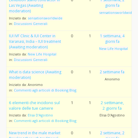
Las Vegas (Awaiting
giorni fa
moderation)
sensationsworldwide
Iniziato da:
sensationsworldwide
in:
Discussioni Generali
IUI IVF Clinic & IUI Center in
0
1
1 settimana, 4
Varanasi, India – IUI treatment
giorni fa
(Awaiting moderation)
New Life Hospital
Iniziato da:
New Life Hospital
in:
Discussioni Generali
What is data science (Awaiting
0
1
2 settimane fa
moderation)
Anonimo
Iniziato da:
Anonimo
in:
Commenti agli articoli di Booking Blog
6 elementi che incidono sul
1
1
2 settimane,
valore delle tue camere
2 giorni fa
Iniziato da:
Elisa D’Agostino
Elisa D'Agostino
in:
Commenti agli articoli di Booking Blog
New trend in the male market
0
1
2 settimane, 2