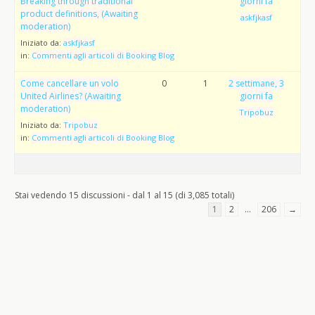
Breaking through traditional
giorni fa
product definitions, (Awaiting
askfjkasf
moderation)
Iniziato da:
askfjkasf
in:
Commenti agli articoli di Booking Blog
Come cancellare un volo
0
1
2 settimane, 3
United Airlines? (Awaiting
giorni fa
moderation)
Tripobuz
Iniziato da:
Tripobuz
in:
Commenti agli articoli di Booking Blog
Stai vedendo 15 discussioni - dal 1 al 15 (di 3,085 totali)
1
2
…
206
→