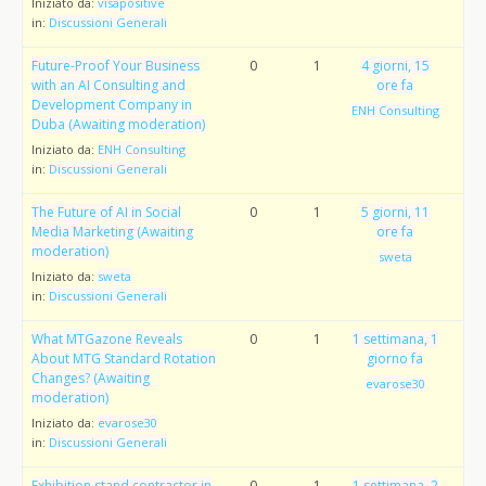
Iniziato da:
visapositive
in:
Discussioni Generali
Future-Proof Your Business
0
1
4 giorni, 15
with an AI Consulting and
ore fa
Development Company in
ENH Consulting
Duba (Awaiting moderation)
Iniziato da:
ENH Consulting
in:
Discussioni Generali
The Future of AI in Social
0
1
5 giorni, 11
Media Marketing (Awaiting
ore fa
moderation)
sweta
Iniziato da:
sweta
in:
Discussioni Generali
What MTGazone Reveals
0
1
1 settimana, 1
About MTG Standard Rotation
giorno fa
Changes? (Awaiting
evarose30
moderation)
Iniziato da:
evarose30
in:
Discussioni Generali
Exhibition stand contractor in
0
1
1 settimana, 2