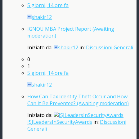
5 giorni, 14 ore fa
shakir12
IGNOU MBA Project Report (Awaiting
moderation)
Iniziato da:
shakir12
in:
Discussioni Generali
0
1
5 giorni, 14 ore fa
shakir12
How Can Tax Identity Theft Occur and How
Can It Be Prevented? (Awaiting moderation)
Iniziato da:
ISJLeadersInSecurityAwards
in:
Discussioni
Generali