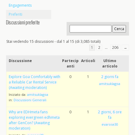
Engagements
Preferiti
Discussioni preferite
Stai vedendo 15 discussioni - dal 1 al 15 (di 3,085 totali)
1
2
…
206
→
Discussione
Partecip
Articoli
Ultimo
anti
articolo
Explore Goa Comfortably with
0
1
2 giorni fa
a Reliable Car Rental Service
amitsuklagoa
(Awaiting moderation)
Iniziato da:
amitsuklagoa
in:
Discussioni Generali
Why are EDHmeta fans
0
1
2 giorni, 6 ore
exploring evergreen edhmeta
fa
after GenCon? (Awaiting
evarose30
moderation)