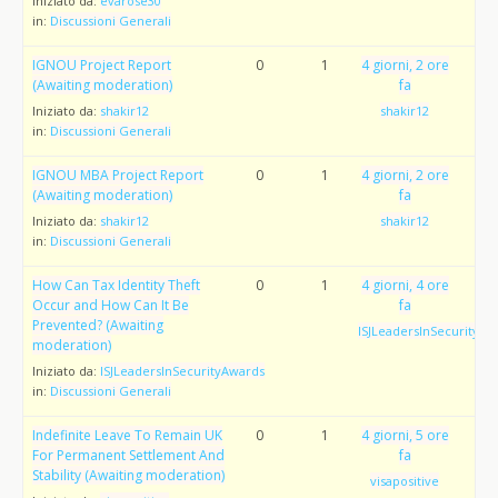
Iniziato da:
evarose30
in:
Discussioni Generali
IGNOU Project Report
0
1
4 giorni, 2 ore
(Awaiting moderation)
fa
Iniziato da:
shakir12
shakir12
in:
Discussioni Generali
IGNOU MBA Project Report
0
1
4 giorni, 2 ore
(Awaiting moderation)
fa
Iniziato da:
shakir12
shakir12
in:
Discussioni Generali
How Can Tax Identity Theft
0
1
4 giorni, 4 ore
Occur and How Can It Be
fa
Prevented? (Awaiting
ISJLeadersInSecurityAw
moderation)
Iniziato da:
ISJLeadersInSecurityAwards
in:
Discussioni Generali
Indefinite Leave To Remain UK
0
1
4 giorni, 5 ore
For Permanent Settlement And
fa
Stability (Awaiting moderation)
visapositive