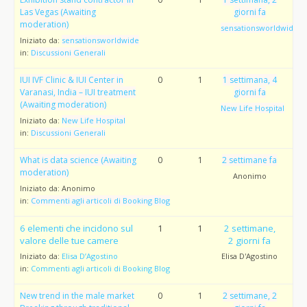
Las Vegas (Awaiting
giorni fa
moderation)
sensationsworldwide
Iniziato da:
sensationsworldwide
in:
Discussioni Generali
IUI IVF Clinic & IUI Center in
0
1
1 settimana, 4
Varanasi, India – IUI treatment
giorni fa
(Awaiting moderation)
New Life Hospital
Iniziato da:
New Life Hospital
in:
Discussioni Generali
What is data science (Awaiting
0
1
2 settimane fa
moderation)
Anonimo
Iniziato da:
Anonimo
in:
Commenti agli articoli di Booking Blog
6 elementi che incidono sul
1
1
2 settimane,
valore delle tue camere
2 giorni fa
Iniziato da:
Elisa D’Agostino
Elisa D'Agostino
in:
Commenti agli articoli di Booking Blog
New trend in the male market
0
1
2 settimane, 2