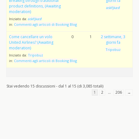
Breaking through traditional
giorni fa
product definitions, (Awaiting
askfjkasf
moderation)
Iniziato da:
askfjkasf
in:
Commenti agli articoli di Booking Blog
Come cancellare un volo
0
1
2 settimane, 3
United Airlines? (Awaiting
giorni fa
moderation)
Tripobuz
Iniziato da:
Tripobuz
in:
Commenti agli articoli di Booking Blog
Stai vedendo 15 discussioni - dal 1 al 15 (di 3,085 totali)
1
2
…
206
→