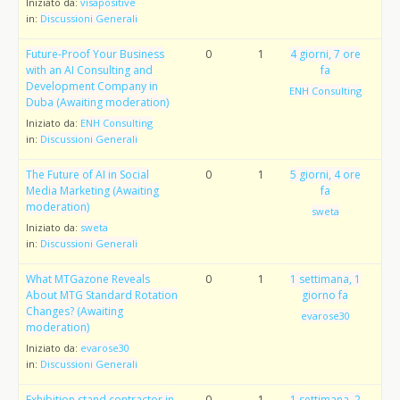
Iniziato da:
visapositive
in:
Discussioni Generali
Future-Proof Your Business
0
1
4 giorni, 7 ore
with an AI Consulting and
fa
Development Company in
ENH Consulting
Duba (Awaiting moderation)
Iniziato da:
ENH Consulting
in:
Discussioni Generali
The Future of AI in Social
0
1
5 giorni, 4 ore
Media Marketing (Awaiting
fa
moderation)
sweta
Iniziato da:
sweta
in:
Discussioni Generali
What MTGazone Reveals
0
1
1 settimana, 1
About MTG Standard Rotation
giorno fa
Changes? (Awaiting
evarose30
moderation)
Iniziato da:
evarose30
in:
Discussioni Generali
Exhibition stand contractor in
0
1
1 settimana, 2