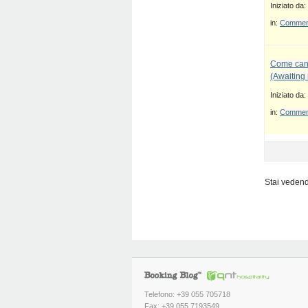
Iniziato da:
in:
Commenti
Come canc
(Awaiting
Iniziato da:
in:
Commenti
Stai vedendo
Telefono: +39 055 705718
Fax: +39 055 7193549