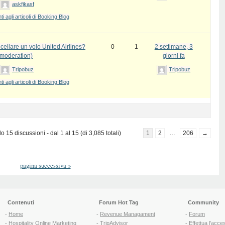
askfjkasf
 agli articoli di Booking Blog
ellare un volo United Airlines?
0
1
2 settimane, 3
 moderation)
giorni fa
Tripobuz
Tripobuz
 agli articoli di Booking Blog
 15 discussioni - dal 1 al 15 (di 3,085 totali)
1
2
…
206
→
pagina successiva
»
Contenuti
Forum Hot Tag
Community
-
Home
-
Revenue Managament
-
Forum
-
Hospitality Online Marketing
-
TripAdvisor
-
Effettua l'acce