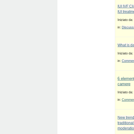
IUI IVF Cl
IUI treatm
Iniziato da:
in:
Discussi
What is d
Iniziato da:
in:
Commenti
6 element
camere
Iniziato da:
in:
Commenti
New trend
traditiona
moderatio