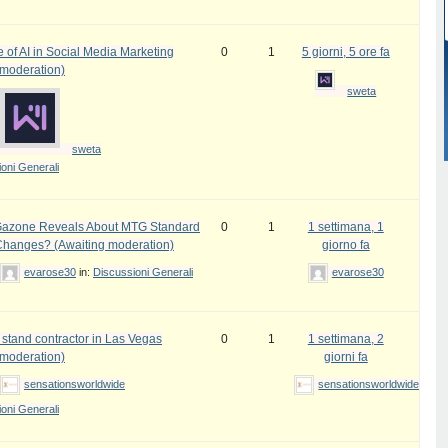
 of AI in Social Media Marketing
0
1
5 giorni, 5 ore fa
 moderation)
sweta
sweta
oni Generali
azone Reveals About MTG Standard
0
1
1 settimana, 1
Changes? (Awaiting moderation)
giorno fa
evarose30
in:
Discussioni Generali
evarose30
 stand contractor in Las Vegas
0
1
1 settimana, 2
 moderation)
giorni fa
sensationsworldwide
sensationsworldwide
oni Generali