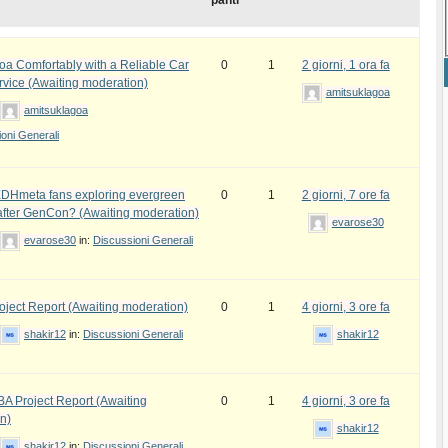
panti
oa Comfortably with a Reliable Car
0
1
2 giorni, 1 ora fa
rvice (Awaiting moderation)
amitsuklagoa
amitsuklagoa
oni Generali
DHmeta fans exploring evergreen
0
1
2 giorni, 7 ore fa
fter GenCon? (Awaiting moderation)
evarose30
evarose30
in:
Discussioni Generali
ject Report (Awaiting moderation)
0
1
4 giorni, 3 ore fa
shakir12
in:
Discussioni Generali
shakir12
 Project Report (Awaiting
0
1
4 giorni, 3 ore fa
n)
shakir12
shakir12
in:
Discussioni Generali