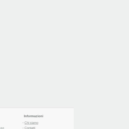
Informazioni
-
Chi siamo
sso
-
Contatti