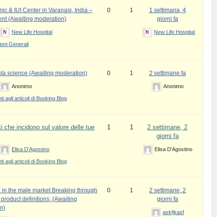
inic & IUI Center in Varanasi, India –
0
1
1 settimana, 4
ent (Awaiting moderation)
giorni fa
New Life Hospital
New Life Hospital
oni Generali
ata science (Awaiting moderation)
0
1
2 settimane fa
Anonimo
Anonimo
 agli articoli di Booking Blog
i che incidono sul valore delle tue
1
1
2 settimane, 2
giorni fa
Elisa D’Agostino
Elisa D'Agostino
 agli articoli di Booking Blog
 in the male market Breaking through
0
1
2 settimane, 2
l product definitions, (Awaiting
giorni fa
n)
askfjkasf