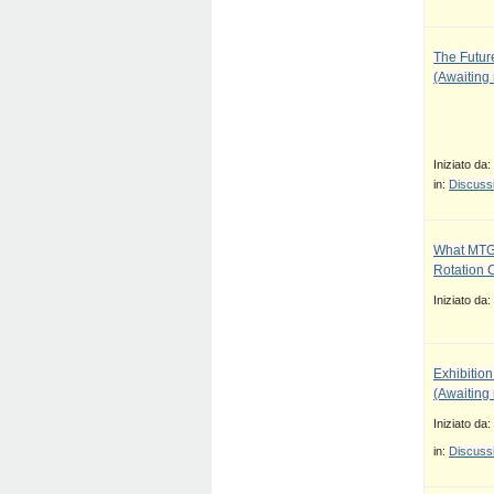
The Future
(Awaiting
Iniziato da:
in:
Discussi
What MTG
Rotation 
Iniziato da:
Exhibition
(Awaiting
Iniziato da:
in:
Discussi