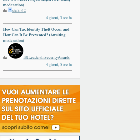
moderation)
da
shakir12
4 giorni, 3 ore fa
How Can Tax Identity Theft Occur and
ards
How Can It Be Prevented? (Awaiting
moderation)
da
ISJLeadersInSecurityAwards
4 giorni, 5 ore fa