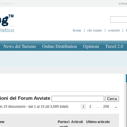
Turistico
home
|
chi siamo
|
contatti
|
News del Turismo
Online Distribution
Opinioni
Travel 2.0
ioni del Forum Avviate
 15 discussioni - dal 1 al 15 (di 3,085 totali)
1
2
…
206
→
one
Parteci
Articoli
Ultimo articolo