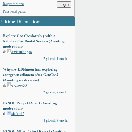
Registrazione
Login
Password persa
Ultime Discussioni
Explore Goa Comfortably with a
Reliable Car Rental Service (Awaiting
moderation)
da
amitsuklagoa
2 giorni, 1 ora fa
Why are EDHmeta fans exploring
evergreen edhmeta after GenCon?
(Awaiting moderation)
da
evarose30
2 giorni, 7 ore fa
IGNOU Project Report (Awaiting
moderation)
da
shakir12
4 giorni, 3 ore fa
IGNOU MBA Project Report (Awaiting