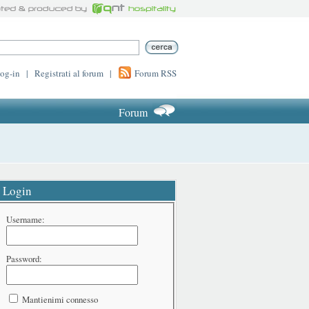
log-in
|
Registrati al forum
|
Forum RSS
Forum
Login
Username:
Password:
Mantienimi connesso