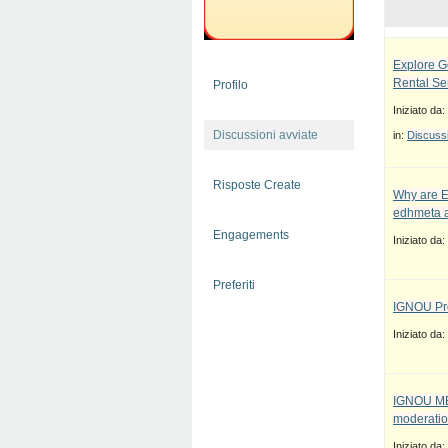
Explore G
Rental Se
Profilo
Iniziato da:
Discussioni avviate
in:
Discussi
Risposte Create
Why are E
edhmeta a
Engagements
Iniziato da:
Preferiti
IGNOU Pro
Iniziato da:
IGNOU MBA
moderatio
Iniziato da: