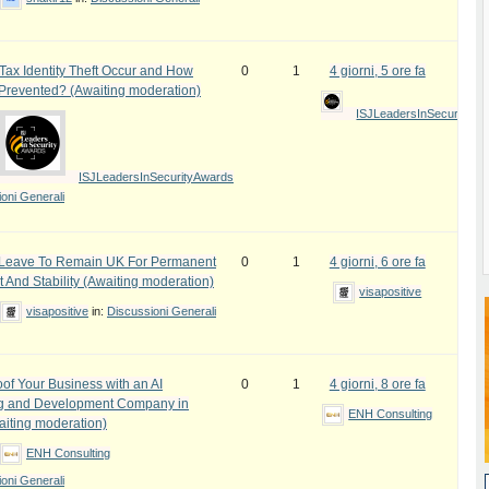
ax Identity Theft Occur and How
0
1
4 giorni, 5 ore fa
 Prevented? (Awaiting moderation)
ISJLeadersInSecurityAw
ISJLeadersInSecurityAwards
oni Generali
e Leave To Remain UK For Permanent
0
1
4 giorni, 6 ore fa
 And Stability (Awaiting moderation)
visapositive
visapositive
in:
Discussioni Generali
oof Your Business with an AI
0
1
4 giorni, 8 ore fa
ng and Development Company in
ENH Consulting
iting moderation)
ENH Consulting
oni Generali