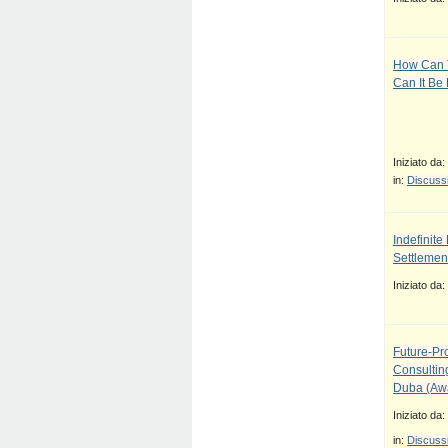
How Can T
Can It Be
Iniziato da:
in:
Discussi
Indefinit
Settlement
Iniziato da:
Future-Pr
Consulti
Duba (Awa
Iniziato da:
in:
Discussi