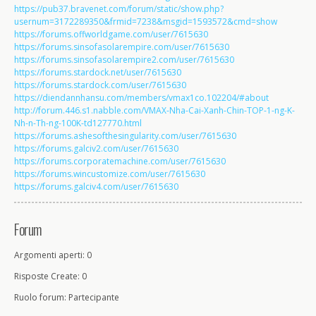
https://pub37.bravenet.com/forum/static/show.php?
usernum=3172289350&frmid=7238&msgid=1593572&cmd=show
https://forums.offworldgame.com/user/7615630
https://forums.sinsofasolarempire.com/user/7615630
https://forums.sinsofasolarempire2.com/user/7615630
https://forums.stardock.net/user/7615630
https://forums.stardock.com/user/7615630
https://diendannhansu.com/members/vmax1co.102204/#about
http://forum.446.s1.nabble.com/VMAX-Nha-Cai-Xanh-Chin-TOP-1-ng-K-
Nh-n-Th-ng-100K-td127770.html
https://forums.ashesofthesingularity.com/user/7615630
https://forums.galciv2.com/user/7615630
https://forums.corporatemachine.com/user/7615630
https://forums.wincustomize.com/user/7615630
https://forums.galciv4.com/user/7615630
Forum
Argomenti aperti: 0
Risposte Create: 0
Ruolo forum: Partecipante