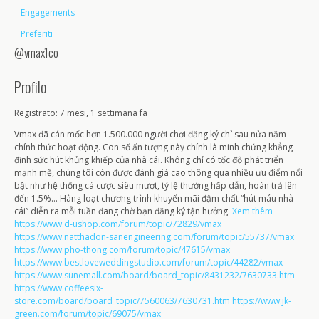
Engagements
Preferiti
@vmax1co
Profilo
Registrato: 7 mesi, 1 settimana fa
Vmax đã cán mốc hơn 1.500.000 người chơi đăng ký chỉ sau nửa năm
chính thức hoạt động. Con số ấn tượng này chính là minh chứng khẳng
định sức hút khủng khiếp của nhà cái. Không chỉ có tốc độ phát triển
mạnh mẽ, chúng tôi còn được đánh giá cao thông qua nhiều ưu điểm nổi
bật như hệ thống cá cược siêu mượt, tỷ lệ thưởng hấp dẫn, hoàn trả lên
đến 1.5%… Hàng loạt chương trình khuyến mãi đậm chất “hút máu nhà
cái” diễn ra mỗi tuần đang chờ bạn đăng ký tận hưởng.
Xem thêm
https://www.d-ushop.com/forum/topic/72829/vmax
https://www.natthadon-sanengineering.com/forum/topic/55737/vmax
https://www.pho-thong.com/forum/topic/47615/vmax
https://www.bestloveweddingstudio.com/forum/topic/44282/vmax
https://www.sunemall.com/board/board_topic/8431232/7630733.htm
https://www.coffeesix-
store.com/board/board_topic/7560063/7630731.htm
https://www.jk-
green.com/forum/topic/69075/vmax