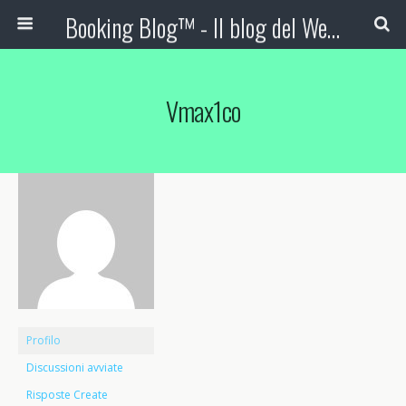
Booking Blog™ - Il blog del Web Marketing Turistico
Vmax1co
Profilo
Discussioni avviate
Risposte Create