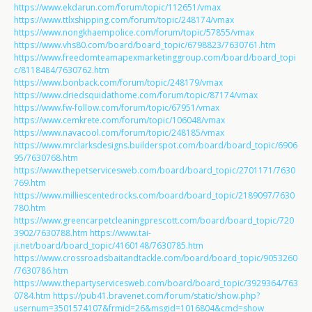
https://www.ekdarun.com/forum/topic/112651/vmax
https://www.ttlxshipping.com/forum/topic/248174/vmax
https://www.nongkhaempolice.com/forum/topic/57855/vmax
https://www.vhs80.com/board/board_topic/6798823/7630761.htm
https://www.freedomteamapexmarketinggroup.com/board/board_topi
c/8118484/7630762.htm
https://www.bonback.com/forum/topic/248179/vmax
https://www.driedsquidathome.com/forum/topic/87174/vmax
https://www.fw-follow.com/forum/topic/67951/vmax
https://www.cemkrete.com/forum/topic/106048/vmax
https://www.navacool.com/forum/topic/248185/vmax
https://www.mrclarksdesigns.builderspot.com/board/board_topic/6906
95/7630768.htm
https://www.thepetservicesweb.com/board/board_topic/2701171/7630
769.htm
https://www.milliescentedrocks.com/board/board_topic/2189097/7630
780.htm
https://www.greencarpetcleaningprescott.com/board/board_topic/720
3902/7630788.htm
https://www.tai-
ji.net/board/board_topic/4160148/7630785.htm
https://www.crossroadsbaitandtackle.com/board/board_topic/9053260
/7630786.htm
https://www.thepartyservicesweb.com/board/board_topic/3929364/763
0784.htm
https://pub41.bravenet.com/forum/static/show.php?
usernum=3501574107&frmid=26&msgid=1016804&cmd=show