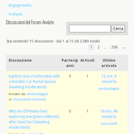
Engagements
Preferiti
Discussioni del Forum Avviate
Stai vedendo 15 discussioni - dal 1 al 15 (di 3,085 totali)
1
2
…
206
→
Discussione
Partecip
Articoli
Ultimo
anti
articolo
Explore Goa Comfortably with
0
1
12 ore, 9
a Reliable Car Rental Service
minuti fa
(Awaiting moderation)
amitsuklagoa
Iniziato da:
amitsuklagoa
in:
Discussioni Generali
Why are EDHmeta fans
0
1
18 ore, 46
exploring evergreen edhmeta
minuti fa
after GenCon? (Awaiting
evarose30
moderation)