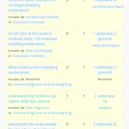
Las Vegas (Awaiting
sensationsworldwide
moderation)
Iniziato da:
sensationsworldwide
in:
Discussioni Generali
IUI IVF Clinic & IUI Center in
0
1
1 settimana, 2
Varanasi, India – IUI treatment
giorni fa
(Awaiting moderation)
New Life Hospital
Iniziato da:
New Life Hospital
in:
Discussioni Generali
What is data science (Awaiting
0
1
1 settimana, 5
moderation)
giorni fa
Iniziato da:
Anonimo
Anonimo
in:
Commenti agli articoli di Booking Blog
6 elementi che incidono sul
1
1
2 settimane
valore delle tue camere
fa
Iniziato da:
Elisa D’Agostino
askfjkasf
in:
Commenti agli articoli di Booking Blog
New trend in the male market
0
1
2 settimane fa