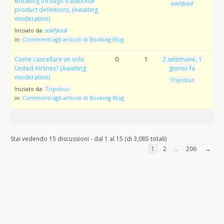
Breaking through traditional
askfjkasf
product definitions, (Awaiting
moderation)
Iniziato da:
askfjkasf
in:
Commenti agli articoli di Booking Blog
Come cancellare un volo
0
1
2 settimane, 1
United Airlines? (Awaiting
giorno fa
moderation)
Tripobuz
Iniziato da:
Tripobuz
in:
Commenti agli articoli di Booking Blog
Stai vedendo 15 discussioni - dal 1 al 15 (di 3,085 totali)
1
2
…
206
→