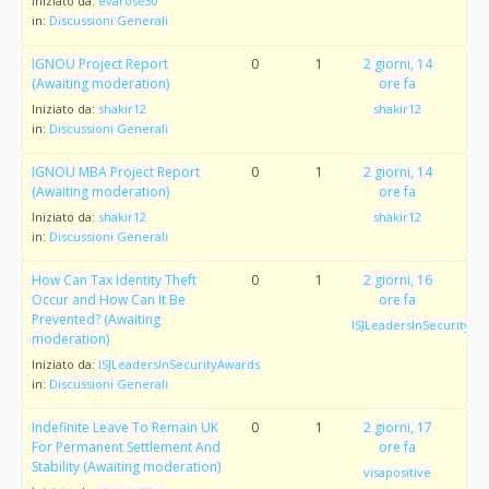
Iniziato da:
evarose30
in:
Discussioni Generali
IGNOU Project Report
0
1
2 giorni, 14
(Awaiting moderation)
ore fa
Iniziato da:
shakir12
shakir12
in:
Discussioni Generali
IGNOU MBA Project Report
0
1
2 giorni, 14
(Awaiting moderation)
ore fa
Iniziato da:
shakir12
shakir12
in:
Discussioni Generali
How Can Tax Identity Theft
0
1
2 giorni, 16
Occur and How Can It Be
ore fa
Prevented? (Awaiting
ISJLeadersInSecurityAw
moderation)
Iniziato da:
ISJLeadersInSecurityAwards
in:
Discussioni Generali
Indefinite Leave To Remain UK
0
1
2 giorni, 17
For Permanent Settlement And
ore fa
Stability (Awaiting moderation)
visapositive