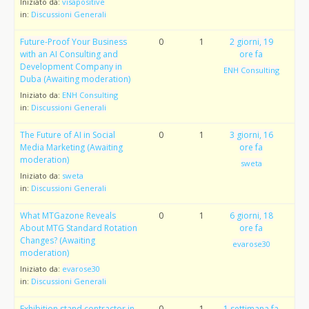
Iniziato da:
visapositive
in:
Discussioni Generali
Future-Proof Your Business
0
1
2 giorni, 19
with an AI Consulting and
ore fa
Development Company in
ENH Consulting
Duba (Awaiting moderation)
Iniziato da:
ENH Consulting
in:
Discussioni Generali
The Future of AI in Social
0
1
3 giorni, 16
Media Marketing (Awaiting
ore fa
moderation)
sweta
Iniziato da:
sweta
in:
Discussioni Generali
What MTGazone Reveals
0
1
6 giorni, 18
About MTG Standard Rotation
ore fa
Changes? (Awaiting
evarose30
moderation)
Iniziato da:
evarose30
in:
Discussioni Generali
Exhibition stand contractor in
0
1
1 settimana fa