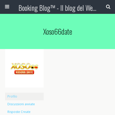
Booking Blog™ - Il blog del Web Marketing Turistico
Xoso66date
Profilo
Discussioni avviate
Risposte Create