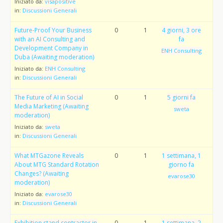
Iniziato da:
visapositive
in:
Discussioni Generali
Future-Proof Your Business
0
1
4 giorni, 3 ore
with an AI Consulting and
fa
Development Company in
ENH Consulting
Duba (Awaiting moderation)
Iniziato da:
ENH Consulting
in:
Discussioni Generali
The Future of AI in Social
0
1
5 giorni fa
Media Marketing (Awaiting
sweta
moderation)
Iniziato da:
sweta
in:
Discussioni Generali
What MTGazone Reveals
0
1
1 settimana, 1
About MTG Standard Rotation
giorno fa
Changes? (Awaiting
evarose30
moderation)
Iniziato da:
evarose30
in:
Discussioni Generali
Exhibition stand contractor in
0
1
1 settimana, 2