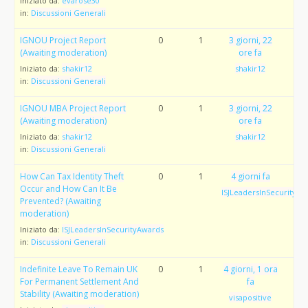
Iniziato da:
evarose30
in:
Discussioni Generali
IGNOU Project Report
0
1
3 giorni, 22
(Awaiting moderation)
ore fa
Iniziato da:
shakir12
shakir12
in:
Discussioni Generali
IGNOU MBA Project Report
0
1
3 giorni, 22
(Awaiting moderation)
ore fa
Iniziato da:
shakir12
shakir12
in:
Discussioni Generali
How Can Tax Identity Theft
0
1
4 giorni fa
Occur and How Can It Be
ISJLeadersInSecurityAw
Prevented? (Awaiting
moderation)
Iniziato da:
ISJLeadersInSecurityAwards
in:
Discussioni Generali
Indefinite Leave To Remain UK
0
1
4 giorni, 1 ora
For Permanent Settlement And
fa
Stability (Awaiting moderation)
visapositive