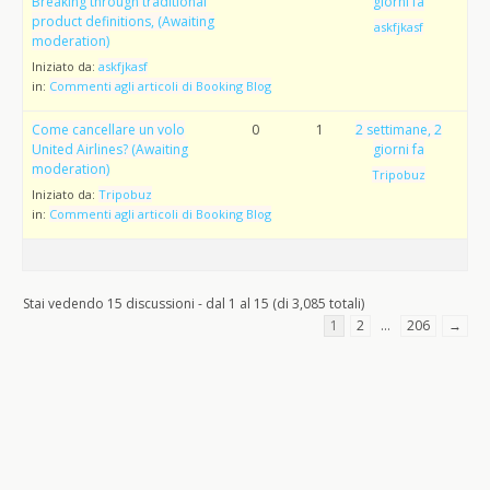
Breaking through traditional
giorni fa
product definitions, (Awaiting
askfjkasf
moderation)
Iniziato da:
askfjkasf
in:
Commenti agli articoli di Booking Blog
Come cancellare un volo
0
1
2 settimane, 2
United Airlines? (Awaiting
giorni fa
moderation)
Tripobuz
Iniziato da:
Tripobuz
in:
Commenti agli articoli di Booking Blog
Stai vedendo 15 discussioni - dal 1 al 15 (di 3,085 totali)
1
2
…
206
→