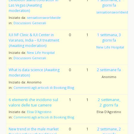
Las Vegas (Awaiting
giorni fa
moderation)
sensationsworldwide
Iniziato da:
sensationsworldwide
in:
Discussioni Generali
IUI IVF Clinic & IUI Center in
0
1
1 settimana, 3
Varanasi, India – IUI treatment
giorni fa
(Awaiting moderation)
New Life Hospital
Iniziato da:
New Life Hospital
in:
Discussioni Generali
What is data science (Awaiting
0
1
2 settimane fa
moderation)
Anonimo
Iniziato da:
Anonimo
in:
Commenti agli articoli di Booking Blog
6 elementi che incidono sul
1
1
2 settimane,
valore delle tue camere
2 giorni fa
Iniziato da:
Elisa D’Agostino
Elisa D'Agostino
in:
Commenti agli articoli di Booking Blog
New trend in the male market
0
1
2 settimane, 2