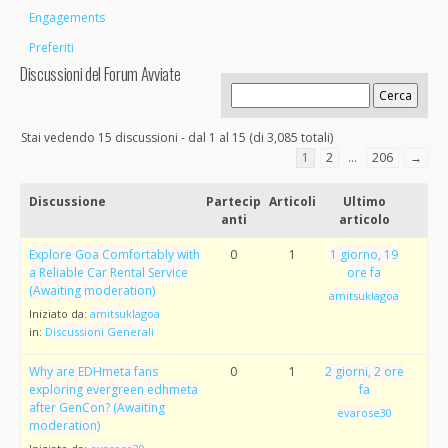
Engagements
Preferiti
Discussioni del Forum Avviate
Stai vedendo 15 discussioni - dal 1 al 15 (di 3,085 totali)
1
2
…
206
→
Discussione
Partecip
Articoli
Ultimo
anti
articolo
Explore Goa Comfortably with
0
1
1 giorno, 19
a Reliable Car Rental Service
ore fa
(Awaiting moderation)
amitsuklagoa
Iniziato da:
amitsuklagoa
in:
Discussioni Generali
Why are EDHmeta fans
0
1
2 giorni, 2 ore
exploring evergreen edhmeta
fa
after GenCon? (Awaiting
evarose30
moderation)