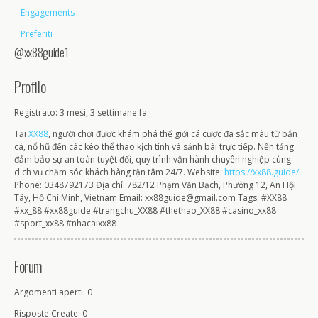
Engagements
Preferiti
@xx88guide1
Profilo
Registrato: 3 mesi, 3 settimane fa
Tại
XX88
, người chơi được khám phá thế giới cá cược đa sắc màu từ bắn
cá, nổ hũ đến các kèo thể thao kịch tính và sảnh bài trực tiếp. Nền tảng
đảm bảo sự an toàn tuyệt đối, quy trình vận hành chuyên nghiệp cùng
dịch vụ chăm sóc khách hàng tận tâm 24/7. Website:
https://xx88.guide/
Phone: 0348792173 Địa chỉ: 782/12 Phạm Văn Bạch, Phường 12, An Hội
Tây, Hồ Chí Minh, Vietnam Email: xx88guide@gmail.com Tags: #XX88
#xx_88 #xx88guide #trangchu_XX88 #thethao_XX88 #casino_xx88
#sport_xx88 #nhacaixx88
Forum
Argomenti aperti: 0
Risposte Create: 0