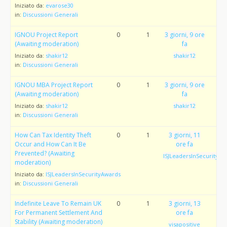
Iniziato da:
evarose30
in:
Discussioni Generali
IGNOU Project Report
0
1
3 giorni, 9 ore
(Awaiting moderation)
fa
Iniziato da:
shakir12
shakir12
in:
Discussioni Generali
IGNOU MBA Project Report
0
1
3 giorni, 9 ore
(Awaiting moderation)
fa
Iniziato da:
shakir12
shakir12
in:
Discussioni Generali
How Can Tax Identity Theft
0
1
3 giorni, 11
Occur and How Can It Be
ore fa
Prevented? (Awaiting
ISJLeadersInSecurityAw
moderation)
Iniziato da:
ISJLeadersInSecurityAwards
in:
Discussioni Generali
Indefinite Leave To Remain UK
0
1
3 giorni, 13
For Permanent Settlement And
ore fa
Stability (Awaiting moderation)
visapositive