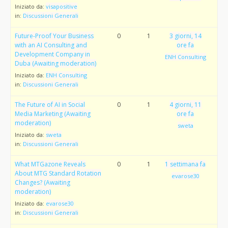
Iniziato da:
visapositive
in:
Discussioni Generali
Future-Proof Your Business
0
1
3 giorni, 14
with an AI Consulting and
ore fa
Development Company in
ENH Consulting
Duba (Awaiting moderation)
Iniziato da:
ENH Consulting
in:
Discussioni Generali
The Future of AI in Social
0
1
4 giorni, 11
Media Marketing (Awaiting
ore fa
moderation)
sweta
Iniziato da:
sweta
in:
Discussioni Generali
What MTGazone Reveals
0
1
1 settimana fa
About MTG Standard Rotation
evarose30
Changes? (Awaiting
moderation)
Iniziato da:
evarose30
in:
Discussioni Generali