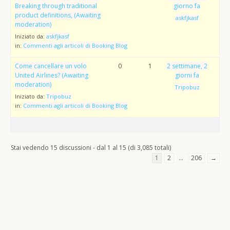
Breaking through traditional
giorno fa
product definitions, (Awaiting
askfjkasf
moderation)
Iniziato da:
askfjkasf
in:
Commenti agli articoli di Booking Blog
Come cancellare un volo
0
1
2 settimane, 2
United Airlines? (Awaiting
giorni fa
moderation)
Tripobuz
Iniziato da:
Tripobuz
in:
Commenti agli articoli di Booking Blog
Stai vedendo 15 discussioni - dal 1 al 15 (di 3,085 totali)
1
2
…
206
→