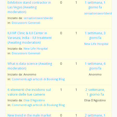
Exhibition stand contractor in
0
1
1 settimana, 1
Las Vegas (Awaiting
giorno fa
moderation)
sensationsworldwide
Iniziato da:
sensationsworldwide
in:
Discussioni Generali
IUI IVF Clinic & IUI Center in
0
1
1 settimana, 3
Varanasi, India – IUI treatment
giorni fa
(Awaiting moderation)
New Life Hospital
Iniziato da:
New Life Hospital
in:
Discussioni Generali
What is data science (Awaiting
0
1
1 settimana, 6
moderation)
giorni fa
Iniziato da:
Anonimo
Anonimo
in:
Commenti agli articoli di Booking Blog
6 elementi che incidono sul
1
1
2 settimane,
valore delle tue camere
1 giorno fa
Iniziato da:
Elisa D’Agostino
Elisa D'Agostino
in:
Commenti agli articoli di Booking Blog
New trend in the male market
0
1
2 settimane, 1