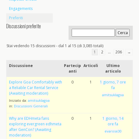
Engagements
Preferiti
Discussioni preferite
Stai vedendo 15 discussioni - dal 1 al 15 (di 3,085 totali)
1
2
…
206
→
Discussione
Partecip
Articoli
Ultimo
anti
articolo
Explore Goa Comfortably with
0
1
1 giorno, 7 ore
a Reliable Car Rental Service
fa
(Awaiting moderation)
amitsuklagoa
Iniziato da:
amitsuklagoa
in:
Discussioni Generali
Why are EDHmeta fans
0
1
1 giorno, 14
exploring evergreen edhmeta
ore fa
after GenCon? (Awaiting
evarose30
moderation)