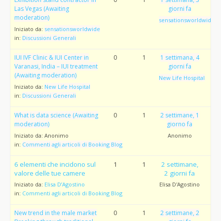
Las Vegas (Awaiting
giorni fa
moderation)
sensationsworldwide
Iniziato da:
sensationsworldwide
in:
Discussioni Generali
IUI IVF Clinic & IUI Center in
0
1
1 settimana, 4
Varanasi, India – IUI treatment
giorni fa
(Awaiting moderation)
New Life Hospital
Iniziato da:
New Life Hospital
in:
Discussioni Generali
What is data science (Awaiting
0
1
2 settimane, 1
moderation)
giorno fa
Iniziato da:
Anonimo
Anonimo
in:
Commenti agli articoli di Booking Blog
6 elementi che incidono sul
1
1
2 settimane,
valore delle tue camere
2 giorni fa
Iniziato da:
Elisa D’Agostino
Elisa D'Agostino
in:
Commenti agli articoli di Booking Blog
New trend in the male market
0
1
2 settimane, 2