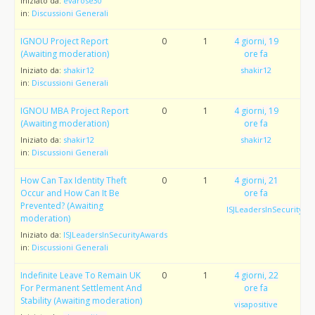
Iniziato da:
evarose30
in:
Discussioni Generali
IGNOU Project Report
0
1
4 giorni, 19
(Awaiting moderation)
ore fa
Iniziato da:
shakir12
shakir12
in:
Discussioni Generali
IGNOU MBA Project Report
0
1
4 giorni, 19
(Awaiting moderation)
ore fa
Iniziato da:
shakir12
shakir12
in:
Discussioni Generali
How Can Tax Identity Theft
0
1
4 giorni, 21
Occur and How Can It Be
ore fa
Prevented? (Awaiting
ISJLeadersInSecurityAw
moderation)
Iniziato da:
ISJLeadersInSecurityAwards
in:
Discussioni Generali
Indefinite Leave To Remain UK
0
1
4 giorni, 22
For Permanent Settlement And
ore fa
Stability (Awaiting moderation)
visapositive