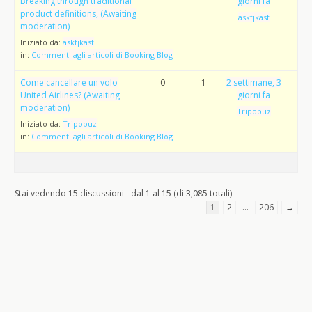
Breaking through traditional
giorni fa
product definitions, (Awaiting
askfjkasf
moderation)
Iniziato da:
askfjkasf
in:
Commenti agli articoli di Booking Blog
Come cancellare un volo
0
1
2 settimane, 3
United Airlines? (Awaiting
giorni fa
moderation)
Tripobuz
Iniziato da:
Tripobuz
in:
Commenti agli articoli di Booking Blog
Stai vedendo 15 discussioni - dal 1 al 15 (di 3,085 totali)
1
2
…
206
→