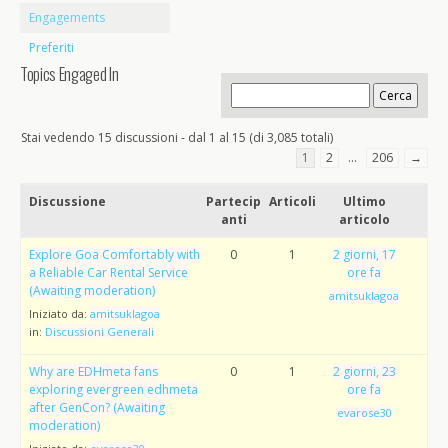
Engagements
Preferiti
Topics Engaged In
Stai vedendo 15 discussioni - dal 1 al 15 (di 3,085 totali)
1
2
…
206
→
Discussione
Partecip
Articoli
Ultimo
anti
articolo
Explore Goa Comfortably with
0
1
2 giorni, 17
a Reliable Car Rental Service
ore fa
(Awaiting moderation)
amitsuklagoa
Iniziato da:
amitsuklagoa
in:
Discussioni Generali
Why are EDHmeta fans
0
1
2 giorni, 23
exploring evergreen edhmeta
ore fa
after GenCon? (Awaiting
evarose30
moderation)