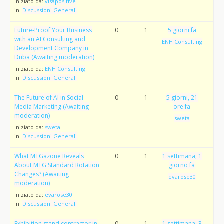
Iniziato da:
visapositive
in:
Discussioni Generali
Future-Proof Your Business
0
1
5 giorni fa
with an AI Consulting and
ENH Consulting
Development Company in
Duba (Awaiting moderation)
Iniziato da:
ENH Consulting
in:
Discussioni Generali
The Future of AI in Social
0
1
5 giorni, 21
Media Marketing (Awaiting
ore fa
moderation)
sweta
Iniziato da:
sweta
in:
Discussioni Generali
What MTGazone Reveals
0
1
1 settimana, 1
About MTG Standard Rotation
giorno fa
Changes? (Awaiting
evarose30
moderation)
Iniziato da:
evarose30
in:
Discussioni Generali
Exhibition stand contractor in
0
1
1 settimana, 3