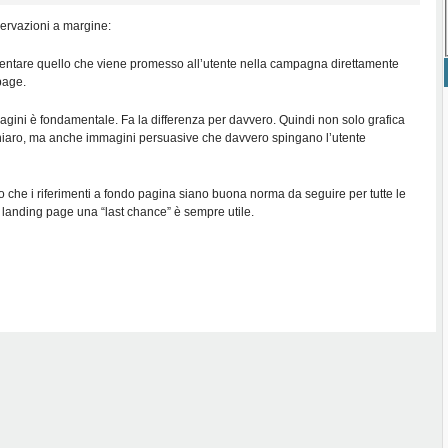
servazioni a margine:
esentare quello che viene promesso all’utente nella campagna direttamente
 page.
magini è fondamentale. Fa la differenza per davvero. Quindi non solo grafica
chiaro, ma anche immagini persuasive che davvero spingano l’utente
 che i riferimenti a fondo pagina siano buona norma da seguire per tutte le
e landing page una “last chance” è sempre utile.