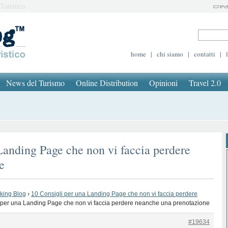
Turistico
home
|
chi siamo
|
contatti
|
News del Turismo
Online Distribution
Opinioni
Travel 2.0
Landing Page che non vi faccia perdere
e
oking Blog
›
10 Consigli per una Landing Page che non vi faccia perdere
 per una Landing Page che non vi faccia perdere neanche una prenotazione
#19634