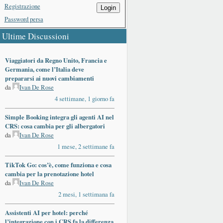
Registrazione
Login
Password persa
Ultime Discussioni
Viaggiatori da Regno Unito, Francia e
Germania, come l’Italia deve
prepararsi ai nuovi cambiamenti
da
Ivan De Rose
4 settimane, 1 giorno fa
Simple Booking integra gli agenti AI nel
CRS: cosa cambia per gli albergatori
da
Ivan De Rose
1 mese, 2 settimane fa
TikTok Go: cos’è, come funziona e cosa
cambia per la prenotazione hotel
da
Ivan De Rose
2 mesi, 1 settimana fa
Assistenti AI per hotel: perché
l’integrazione con i CRS fa la differenza