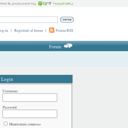
log-in
|
Registrati al forum
|
Forum RSS
Forum
Login
Username:
Password:
Mantienimi connesso