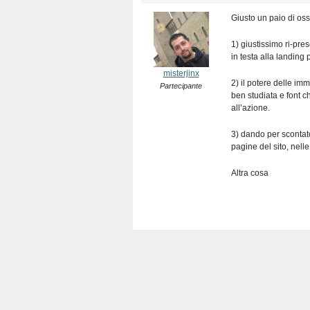
Giusto un paio di os
1) giustissimo ri-pr
in testa alla landing
misterjinx
2) il potere delle im
Partecipante
ben studiata e font 
all’azione.
3) dando per scontato
pagine del sito, nell
Altra cosa