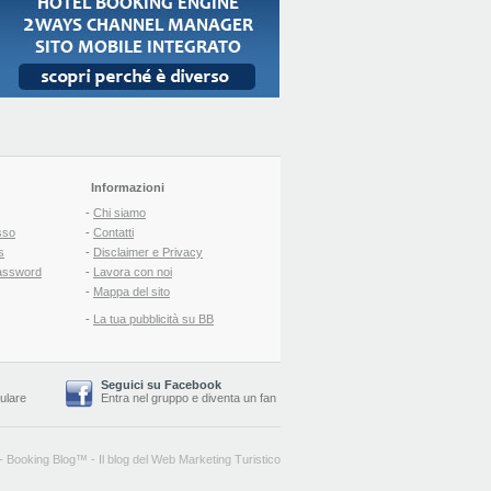
Informazioni
-
Chi siamo
sso
-
Contatti
s
-
Disclaimer e Privacy
assword
-
Lavora con noi
-
Mappa del sito
-
La tua pubblicità su BB
Seguici su Facebook
lulare
Entra nel gruppo
e
diventa un fan
-
Booking Blog
™ -
Il blog del Web Marketing Turistico