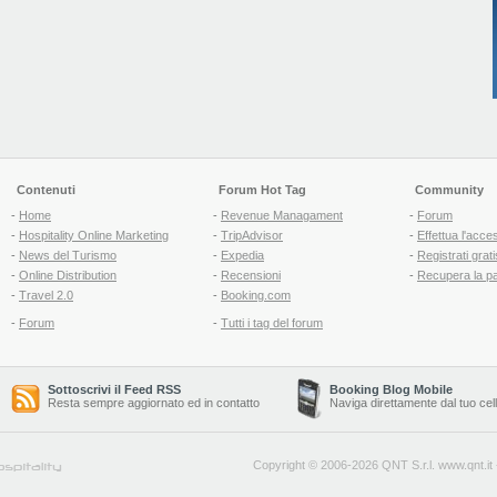
Contenuti
Forum Hot Tag
Community
-
Home
-
Revenue Managament
-
Forum
-
Hospitality Online Marketing
-
TripAdvisor
-
Effettua l'acce
-
News del Turismo
-
Expedia
-
Registrati grati
-
Online Distribution
-
Recensioni
-
Recupera la p
-
Travel 2.0
-
Booking.com
-
Forum
-
Tutti i tag del forum
Sottoscrivi il Feed RSS
Booking Blog Mobile
Resta sempre aggiornato ed in contatto
Naviga direttamente dal tuo cel
Copyright © 2006-2026 QNT S.r.l.
www.qnt.it