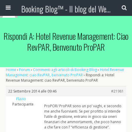
Booking Blog™ - Il blog del Web Marketing Turistico
Rispondi A: Hotel Revenue Management: Ciao
RevPAR, Benvenuto ProPAR
Home
›
Forum
›
Commenti agli articoli di Booking Blog
›
Hotel Revenue
Management: ciao RevPAR, benvenuto ProPAR
›
Rispondi a: Hotel
Revenue Management: ciao RevPAR, benvenuto ProPAR
22 Settembre 2014 alle 09:46
#21981
Flavio
Partecipante
ProPOR/ ProPAR sono un po’ vaghi, e secondo
me anche fuorvianti. Se per profitto si intende
l’utile di gestione, entrano in gioco sia oneri
finanziari che ammortamenti, che poco hanno
a che fare con l’ “efficienza di gestione”.