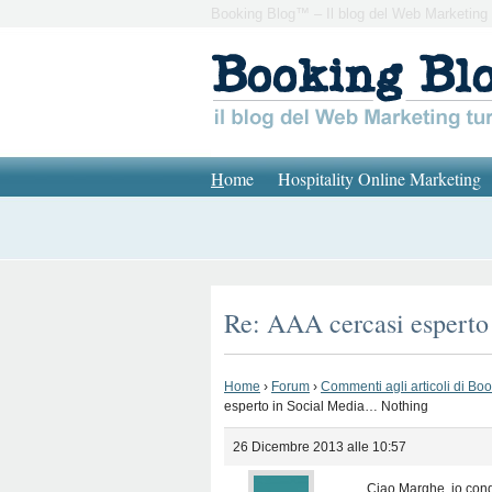
Booking Blog™ – Il blog del Web Marketing 
H
ome
Hospitality Online Marketing
Re: AAA cercasi espert
Home
›
Forum
›
Commenti agli articoli di Bo
esperto in Social Media… Nothing
26 Dicembre 2013 alle 10:57
Ciao Marghe, io condi