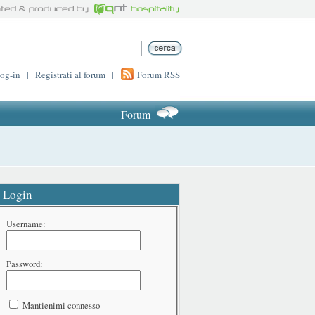
log-in
|
Registrati al forum
|
Forum RSS
Forum
Login
Username:
Password:
Mantienimi connesso