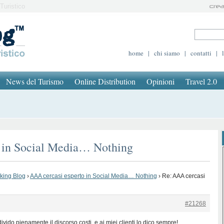
Turistico
home
|
chi siamo
|
contatti
|
News del Turismo
Online Distribution
Opinioni
Travel 2.0
o in Social Media… Nothing
oking Blog
›
AAA cercasi esperto in Social Media… Nothing
›
Re: AAA cercasi
#21268
vido pienamente il discorso costi, e ai miei clienti lo dico sempre!