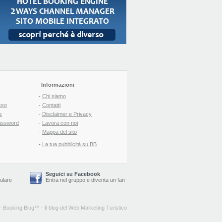
Informazioni
-
Chi siamo
sso
-
Contatti
s
-
Disclaimer e Privacy
assword
-
Lavora con noi
-
Mappa del sito
-
La tua pubblicità su BB
Seguici su Facebook
lulare
Entra nel gruppo
e
diventa un fan
-
Booking Blog
™ -
Il blog del Web Marketing Turistico