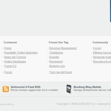
Contenuti
Forum Hot Tag
Community
-
Home
-
Revenue Managament
-
Forum
-
Hospitality Online Marketing
-
TripAdvisor
-
Effettua l'acce
-
News del Turismo
-
Expedia
-
Registrati grati
-
Online Distribution
-
Recensioni
-
Recupera la p
-
Travel 2.0
-
Booking.com
-
Forum
-
Tutti i tag del forum
Sottoscrivi il Feed RSS
Booking Blog Mobile
Resta sempre aggiornato ed in contatto
Naviga direttamente dal tuo cel
Copyright © 2006-2026 QNT S.r.l.
www.qnt.it