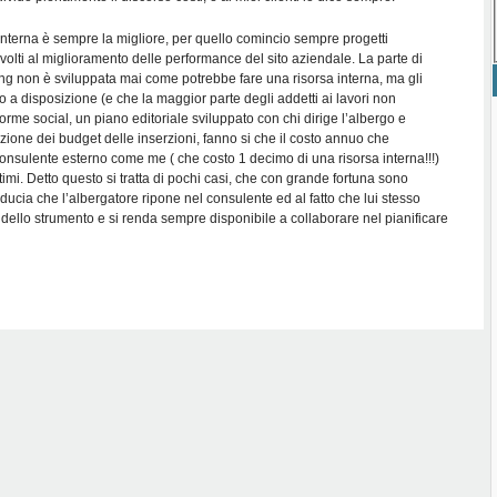
interna è sempre la migliore, per quello comincio sempre progetti
volti al miglioramento delle performance del sito aziendale. La parte di
ng non è sviluppata mai come potrebbe fare una risorsa interna, ma gli
 a disposizione (e che la maggior parte degli addetti ai lavori non
orme social, un piano editoriale sviluppato con chi dirige l’albergo e
zazione dei budget delle inserzioni, fanno si che il costo annuo che
nsulente esterno come me ( che costo 1 decimo di una risorsa interna!!!)
ottimi. Detto questo si tratta di pochi casi, che con grande fortuna sono
fiducia che l’albergatore ripone nel consulente ed al fatto che lui stesso
dello strumento e si renda sempre disponibile a collaborare nel pianificare