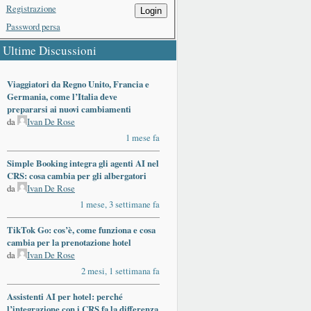
Registrazione
Login
Password persa
Ultime Discussioni
Viaggiatori da Regno Unito, Francia e
Germania, come l’Italia deve
prepararsi ai nuovi cambiamenti
da
Ivan De Rose
1 mese fa
Simple Booking integra gli agenti AI nel
CRS: cosa cambia per gli albergatori
da
Ivan De Rose
1 mese, 3 settimane fa
TikTok Go: cos’è, come funziona e cosa
cambia per la prenotazione hotel
da
Ivan De Rose
2 mesi, 1 settimana fa
Assistenti AI per hotel: perché
l’integrazione con i CRS fa la differenza