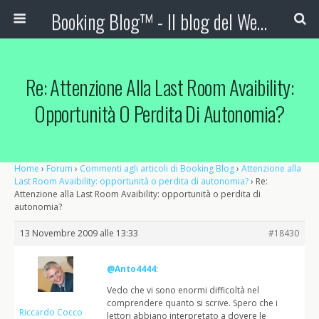
Booking Blog™ - Il blog del Web Marketing Turistico
Re: Attenzione Alla Last Room Avaibility:
Opportunità O Perdita Di Autonomia?
Home
›
Forum
›
Commenti agli articoli di Booking Blog
›
Attenzione alla
Last Room Avaibility: opportunità o perdita di autonomia?
›
Re:
Attenzione alla Last Room Avaibility: opportunità o perdita di
autonomia?
13 Novembre 2009 alle 13:33
#18430
@Anto4444
:
Vedo che vi sono enormi difficoltà nel
comprendere quanto si scrive. Spero che i
Riccardo Cocco
lettori abbiano interpretato a dovere le