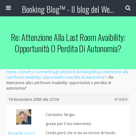
Booking Blog™ - Il blog del Web Marketing Turistico
Re: Attenzione Alla Last Room Avaibility:
Opportunità O Perdita Di Autonomia?
Home
›
Forum
›
Commenti agli articoli di Booking Blog
›
Attenzione alla
Last Room Avaibility: opportunità o perdita di autonomia?
›
Re:
Attenzione alla Last Room Avaibility: opportunità o perdita di
autonomia?
18 Novembre 2009 alle 23:04
#18456
Carissimo Sergio,
grazie per il tuo intervento.
Credo però che vi sia un errore di fondo.
Riccardo Cocco