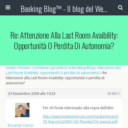
Booking Blog™ - Il blog del Web Marketing Turistico
Re: Attenzione Alla Last Room Avaibility:
Opportunità O Perdita Di Autonomia?
Home
›
Forum
›
Commenti agli articoli di Booking Blog
›
Attenzione alla
Last Room Avaibility: opportunità o perdita di autonomia?
›
Re:
Attenzione alla Last Room Avaibility: opportunità o perdita di
autonomia?
23 Novembre 2009 alle 10:33
#18511
Per chi fosse interessato alla copia dell’atto:
http://www.hotelnewsnow.com/media/Image/S
TR_Reports/20091100_FloridaOTA_lawsuit.pdf
Riccardo Cocco