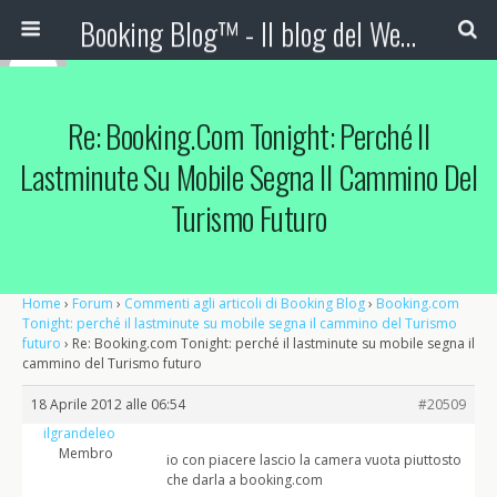
Booking Blog™ - Il blog del Web Marketing Turistico
Re: Booking.com Tonight: Perché Il
Lastminute Su Mobile Segna Il Cammino Del
Turismo Futuro
Home
›
Forum
›
Commenti agli articoli di Booking Blog
›
Booking.com
Tonight: perché il lastminute su mobile segna il cammino del Turismo
futuro
›
Re: Booking.com Tonight: perché il lastminute su mobile segna il
cammino del Turismo futuro
18 Aprile 2012 alle 06:54
#20509
ilgrandeleo
Membro
io con piacere lascio la camera vuota piuttosto
che darla a booking.com