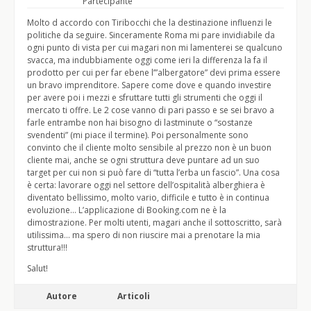
Partecipante
Molto d accordo con Tiribocchi che la destinazione influenzi le
politiche da seguire. Sinceramente Roma mi pare invidiabile da
ogni punto di vista per cui magari non mi lamenterei se qualcuno
svacca, ma indubbiamente oggi come ieri la differenza la fa il
prodotto per cui per far ebene l’”albergatore” devi prima essere
un bravo imprenditore. Sapere come dove e quando investire
per avere poi i mezzi e sfruttare tutti gli strumenti che oggi il
mercato ti offre. Le 2 cose vanno di pari passo e se sei bravo a
farle entrambe non hai bisogno di lastminute o “sostanze
svendenti” (mi piace il termine). Poi personalmente sono
convinto che il cliente molto sensibile al prezzo non è un buon
cliente mai, anche se ogni struttura deve puntare ad un suo
target per cui non si può fare di “tutta l’erba un fascio”. Una cosa
è certa: lavorare oggi nel settore dell’ospitalità alberghiera è
diventato bellissimo, molto vario, difficile e tutto è in continua
evoluzione… L’applicazione di Booking.com ne è la
dimostrazione. Per molti utenti, magari anche il sottoscritto, sarà
utilissima… ma spero di non riuscire mai a prenotare la mia
struttura!!!
Salut!
Autore
Articoli