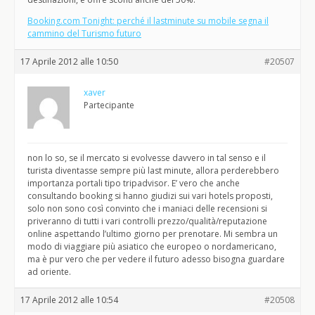
Booking.com Tonight: perché il lastminute su mobile segna il
cammino del Turismo futuro
17 Aprile 2012 alle 10:50
#20507
xaver
Partecipante
non lo so, se il mercato si evolvesse davvero in tal senso e il
turista diventasse sempre più last minute, allora perderebbero
importanza portali tipo tripadvisor. E’ vero che anche
consultando booking si hanno giudizi sui vari hotels proposti,
solo non sono così convinto che i maniaci delle recensioni si
priveranno di tutti i vari controlli prezzo/qualità/reputazione
online aspettando l’ultimo giorno per prenotare. Mi sembra un
modo di viaggiare più asiatico che europeo o nordamericano,
ma è pur vero che per vedere il futuro adesso bisogna guardare
ad oriente.
17 Aprile 2012 alle 10:54
#20508