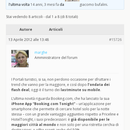
l'ultima volta
14 anni, 3 mesi fa
da
giacomo bufalini
.
Stai vedendo 8 articoli - dal 1 a 8 (di 8 totali)
Autore
Articoli
13 Aprile 2012 alle 13:48
#15726
marghe
Amministratore del forum
I Portali turistici, si sa, non perdono occasione per sfruttare i
trend che vanno per la maggiore, e così dopo
l’ondata dei
flash deal
, oggi è il turno dei
lastminute su mobile
.
L’ultima novità riguarda Booking.com, che ha lanciato la sua
iPhone App “Booking.com Tonight”
– un’applicazione per
smartphone che permette di cercare hotel solo per la notte
stessa – con un grande vantaggio aggiuntivo rispetto a Priceline e
HotelTonight, i suoi predecessori: è
già disponibile per le
maggiori città al mondo
e non solo per una ristretta cerchia di
destinazioni, e offre sconti anche del 50%.