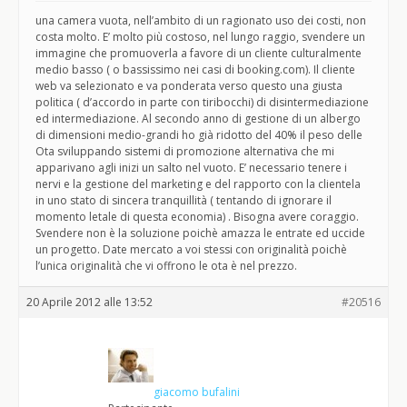
una camera vuota, nell’ambito di un ragionato uso dei costi, non
costa molto. E’ molto più costoso, nel lungo raggio, svendere un
immagine che promuoverla a favore di un cliente culturalmente
medio basso ( o bassissimo nei casi di booking.com). Il cliente
web va selezionato e va ponderata verso questo una giusta
politica ( d’accordo in parte con tiribocchi) di disintermediazione
ed intermediazione. Al secondo anno di gestione di un albergo
di dimensioni medio-grandi ho già ridotto del 40% il peso delle
Ota sviluppando sistemi di promozione alternativa che mi
apparivano agli inizi un salto nel vuoto. E’ necessario tenere i
nervi e la gestione del marketing e del rapporto con la clientela
in uno stato di sincera tranquillità ( tentando di ignorare il
momento letale di questa economia) . Bisogna avere coraggio.
Svendere non è la soluzione poichè amazza le entrate ed uccide
un progetto. Date mercato a voi stessi con originalità poichè
l’unica originalità che vi offrono le ota è nel prezzo.
20 Aprile 2012 alle 13:52
#20516
giacomo bufalini