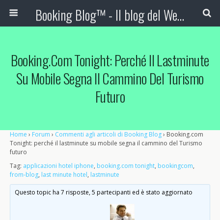
Booking Blog™ - Il blog del Web Marketing Turistico
Booking.com Tonight: Perché Il Lastminute
Su Mobile Segna Il Cammino Del Turismo
Futuro
Home
›
Forum
›
Commenti agli articoli di Booking Blog
›
Booking.com
Tonight: perché il lastminute su mobile segna il cammino del Turismo
futuro
Tag:
applicazioni hotel iphone
,
booking.com tonight
,
bookingcom
,
from-blog
,
last minute hotel
,
lastminute
Questo topic ha 7 risposte, 5 partecipanti ed è stato aggiornato