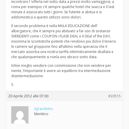
incontrare l ‘offerta nel sotto data a prezzi molto vantaggiosi, a
roma per esempio c’è sempre qualche hotel che svacca e il last
minute è assicurato tutti i giorni. Se l’utente si abitua e si
addomestica a questo utilizzo sono dolori.
Il secondo problema è nella MALA EDUCAZIONE dell’
albergatore, che è sempre piu abituato a far uso di sostanze
SVENDENTI come i COUPON i FLASh DEAL e il DEal of the DAY,
insomma le scontistiche potenti che rendono piu dolce il tenersi
le camere sul groppone fino all’ultimo nella speranza che il
mercato assorba una nostra tariffa ottimisticamente sballata e
che qualunquemente si rivela uno sbraco sotto data.
Infine meglio vendere con commissione che non vendere per
niente, l’importante è avere un equilibrio tra intermediazione
disintermediazione.
S.
20 Aprile 2012 alle 07:00
#20515
ilgrandeleo
Membro