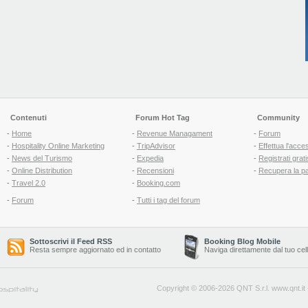
Contenuti
Forum Hot Tag
Community
-
Home
-
Revenue Managament
-
Forum
-
Hospitality Online Marketing
-
TripAdvisor
-
Effettua l'acce
-
News del Turismo
-
Expedia
-
Registrati grati
-
Online Distribution
-
Recensioni
-
Recupera la p
-
Travel 2.0
-
Booking.com
-
Forum
-
Tutti i tag del forum
Sottoscrivi il Feed RSS
Booking Blog Mobile
Resta sempre aggiornato ed in contatto
Naviga direttamente dal tuo cel
Copyright © 2006-2026 QNT S.r.l.
www.qnt.it