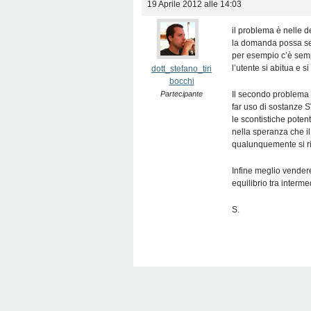
19 Aprile 2012 alle 14:03
il problema è nelle d
la domanda possa semp
per esempio c’è sempr
l’utente si abitua e s
dott_stefano_tiri
bocchi
Partecipante
Il secondo problema
far uso di sostanze
le scontistiche poten
nella speranza che il
qualunquemente si ri
Infine meglio vender
equilibrio tra interm
S.