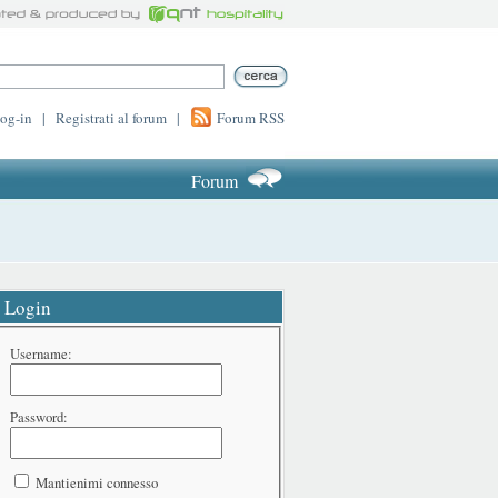
log-in
|
Registrati al forum
|
Forum RSS
Forum
Login
Username:
Password:
Mantienimi connesso