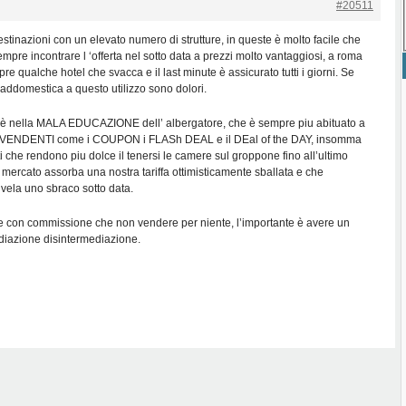
#20511
estinazioni con un elevato numero di strutture, in queste è molto facile che
re incontrare l ‘offerta nel sotto data a prezzi molto vantaggiosi, a roma
e qualche hotel che svacca e il last minute è assicurato tutti i giorni. Se
i addomestica a questo utilizzo sono dolori.
 è nella MALA EDUCAZIONE dell’ albergatore, che è sempre piu abituato a
 SVENDENTI come i COUPON i FLASh DEAL e il DEal of the DAY, insomma
ti che rendono piu dolce il tenersi le camere sul groppone fino all’ultimo
 mercato assorba una nostra tariffa ottimisticamente sballata e che
vela uno sbraco sotto data.
e con commissione che non vendere per niente, l’importante è avere un
ediazione disintermediazione.