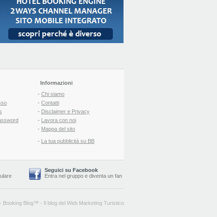
Informazioni
-
Chi siamo
sso
-
Contatti
s
-
Disclaimer e Privacy
assword
-
Lavora con noi
-
Mappa del sito
-
La tua pubblicità su BB
Seguici su Facebook
lulare
Entra nel gruppo
e
diventa un fan
-
Booking Blog
™ -
Il blog del Web Marketing Turistico