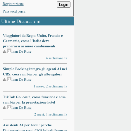
Registrazione
Login
Password persa
Ultime Discussioni
Viaggiatori da Regno Unito, Francia e
Germania, come l’Italia deve
prepararsi ai nuovi cambiamenti
da
Ivan De Rose
4 settimane fa
Simple Booking integra gli agenti AI nel
CRS: cosa cambia per gli albergatori
da
Ivan De Rose
1 mese, 2 settimane fa
TikTok Go: cos’è, come funziona e cosa
cambia per la prenotazione hotel
da
Ivan De Rose
2 mesi, 1 settimana fa
Assistenti AI per hotel: perché
l’integrazione con i CRS fa la differenza