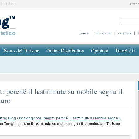
Turistico
home
|
chi siamo
|
contatti
|
News del Turismo
Online Distribution
Opinioni
Travel 2.0
 perché il lastminute su mobile segna il
turo
oking Blog
›
Booking.com Tonight: perché il lastminute su mobile segna il
m Tonight: perché il lastminute su mobile segna il cammino del Turismo