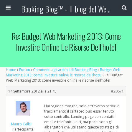
Booking Blog™ - Il blog del Web Marketing Turistico
Re: Budget Web Marketing 2013: Come
Investire Online Le Risorse Dell’hotel
Home
›
Forum
›
Commenti agli articoli di Booking Blog
›
Budget Web
Marketing 2013: come investire online le risorse dell’hotel
›
Re: Budget
Web Marketing 2013: come investire online le risorse dell’hotel
14 Settembre 2012 alle 21:45
#20671
Hai ragione marghe, solo attraverso servizi di
tracciamento il cartaceo può esser tenuto
sotto controllo. Landing page con contatti
email e telefonici unici, ma pochi sono gli
Mauro Calbi
albergatori che utilizzano queste strategie di
Partecipante