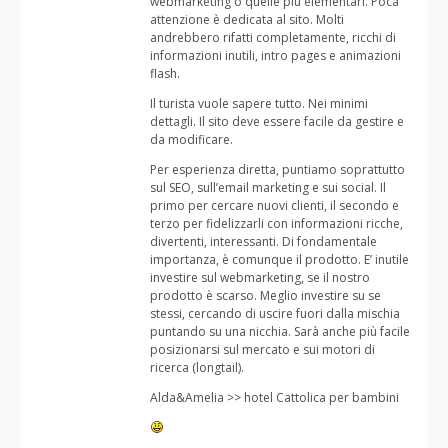
webmarketing o quelle più elementari. Poca
attenzione è dedicata al sito. Molti
andrebbero rifatti completamente, ricchi di
informazioni inutili, intro pages e animazioni
flash.
Il turista vuole sapere tutto. Nei minimi
dettagli. Il sito deve essere facile da gestire e
da modificare.
Per esperienza diretta, puntiamo soprattutto
sul SEO, sull’email marketing e sui social. Il
primo per cercare nuovi clienti, il secondo e
terzo per fidelizzarli con informazioni ricche,
divertenti, interessanti. Di fondamentale
importanza, è comunque il prodotto. E’ inutile
investire sul webmarketing, se il nostro
prodotto è scarso. Meglio investire su se
stessi, cercando di uscire fuori dalla mischia
puntando su una nicchia. Sarà anche più facile
posizionarsi sul mercato e sui motori di
ricerca (longtail).
Alda&Amelia >> hotel Cattolica per bambini