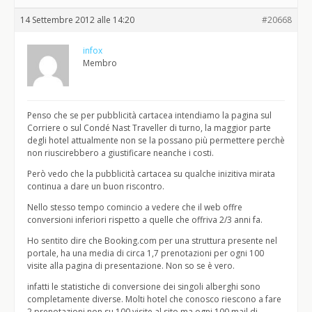
14 Settembre 2012 alle 14:20
#20668
infox
Membro
Penso che se per pubblicità cartacea intendiamo la pagina sul
Corriere o sul Condé Nast Traveller di turno, la maggior parte
degli hotel attualmente non se la possano più permettere perchè
non riuscirebbero a giustificare neanche i costi.
Però vedo che la pubblicità cartacea su qualche inizitiva mirata
continua a dare un buon riscontro.
Nello stesso tempo comincio a vedere che il web offre
conversioni inferiori rispetto a quelle che offriva 2/3 anni fa.
Ho sentito dire che Booking.com per una struttura presente nel
portale, ha una media di circa 1,7 prenotazioni per ogni 100
visite alla pagina di presentazione. Non so se è vero.
infatti le statistiche di conversione dei singoli alberghi sono
completamente diverse. Molti hotel che conosco riescono a fare
2 prenotazioni non su 100 visite al sito ma ogni 100 mail di