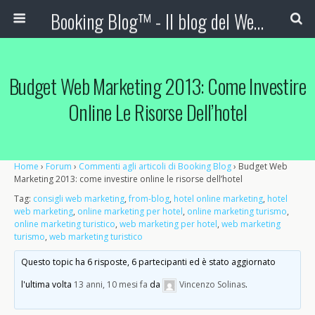
Booking Blog™ - Il blog del Web Marketing Turistico
Budget Web Marketing 2013: Come Investire
Online Le Risorse Dell’hotel
Home
›
Forum
›
Commenti agli articoli di Booking Blog
›
Budget Web
Marketing 2013: come investire online le risorse dell’hotel
Tag:
consigli web marketing
,
from-blog
,
hotel online marketing
,
hotel
web marketing
,
online marketing per hotel
,
online marketing turismo
,
online marketing turistico
,
web marketing per hotel
,
web marketing
turismo
,
web marketing turistico
Questo topic ha 6 risposte, 6 partecipanti ed è stato aggiornato
l'ultima volta
13 anni, 10 mesi fa
da
Vincenzo Solinas
.