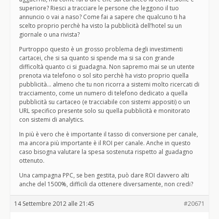
superiore? Riesci a tracciare le persone che leggono il tuo
annuncio o vai a naso? Come fai a sapere che qualcuno ti ha
scelto proprio perchè ha visto la pubblicità dell’hotel su un
giornale o una rivista?
Purtroppo questo è un grosso problema degli investimenti
cartacei, che si sa quanto si spende ma si sa con grande
difficoltà quanto ci si guadagna. Non sapremo mai se un utente
prenota via telefono o sol sito perchè ha visto proprio quella
pubblicità… almeno che tu non ricorra a sistemi molto ricercati di
tracciamento, come un numero di telefono dedicato a quella
pubblicità su cartaceo (e tracciabile con sistemi appositi) o un
URL specifico presente solo su quella pubblicità e monitorato
con sistemi di analytics.
In più è vero che è importante il tasso di conversione per canale,
ma ancora più importante è il ROI per canale. Anche in questo
caso bisogna valutare la spesa sostenuta rispetto al guadagno
ottenuto.
Una campagna PPC, se ben gestita, può dare ROI davvero alti
anche del 1500%, difficili da ottenere diversamente, non credi?
14 Settembre 2012 alle 21:45
#20671