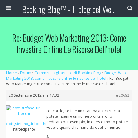
Booking Blog™ - Il blog del Web Marketing Turistico
Re: Budget Web Marketing 2013: Come
Investire Online Le Risorse Dell’hotel
Home
›
Forum
›
Commenti agli articoli di Booking Blog
›
Budget Web
Marketing 2013: come investire online le risorse dell’hotel
›
Re: Budget
Web Marketing 2013: come investire online le risorse dell’hotel
20 Settembre 2012 alle 17:32
#20692
concordo, se fate una campagna cartacea
potete inserire un numero di telefono
dedicato per esempio, in questo modo potete
dott_stefano_tiribocchi
vedere quanti chiamano da quell’annuncio,
Partecipante
S.