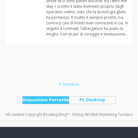
anche se ci sono pareri discordi. tra l’altro min
stay + sconto è stato inventato proprio dagli
operatori online, visto che la tecnologia glielo
ha permesso. Il ricatto è sempre pronto, ma
conosco casi di hotels miei conoscenti in cui, in
seguito a contrasti, l’albergatore ha avuto la
meglio. Con un po’ di coraggio e motivazione…
Torna su
Dispositivo Portatile
Pc Desktop
All content Copyright Booking Blog™ - Il blog del Web Marketing Turistico