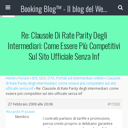
Booking Blog™ - Il blog del Web Marketing Turistico
Re: Clausole Di Rate Parity Degli
Intermediari: Come Essere Più Competitivi
Sul Sito Ufficiale Senza Inf
Home
›
Forum
›
IDS, GDS, OTA, Portali ed intermediari online
›
Clausole
di Rate Parity degli intermediari: come essere più competitivi sul sito
ufficiale senza inf
›
Re: Clausole di Rate Parity degli intermediari: come
essere più competitivi sul sito ufficiale senza inf
27 Febbraio 2009 alle 20:06
#17332
Riccardo Fracassi
Membro
I contratti parlano di tariffe e promozioni,
percui credo proprio si debbano garantire