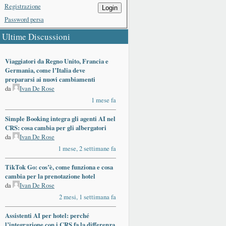
Registrazione
Login
Password persa
Ultime Discussioni
Viaggiatori da Regno Unito, Francia e
Germania, come l’Italia deve
prepararsi ai nuovi cambiamenti
da
Ivan De Rose
1 mese fa
Simple Booking integra gli agenti AI nel
CRS: cosa cambia per gli albergatori
da
Ivan De Rose
1 mese, 2 settimane fa
TikTok Go: cos’è, come funziona e cosa
cambia per la prenotazione hotel
da
Ivan De Rose
2 mesi, 1 settimana fa
Assistenti AI per hotel: perché
l’integrazione con i CRS fa la differenza