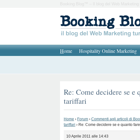
Booking Blog™ – Il blog del Web Marketing 
H
ome
Hospitality Online Marketing
Re: Come decidere se e qu
tariffari
Home
›
Forum
›
Commenti agli articoli di Bo
tariffari
›
Re: Come decidere se e quanto fare sc
10 Aprile 2011 alle 14:43