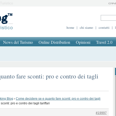
Turistico
home
|
chi siamo
|
contatti
|
News del Turismo
Online Distribution
Opinioni
Travel 2.0
anto fare sconti: pro e contro dei tagli
oking Blog
›
Come decidere se e quanto fare sconti: pro e contro dei tagli
onti: pro e contro dei tagli tariffari
#19997