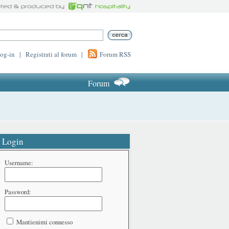
log-in
|
Registrati al forum
|
Forum RSS
Forum
Login
Username:
Password:
Mantienimi connesso