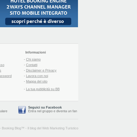
Informazioni
-
Chi siamo
sso
-
Contatti
s
-
Disclaimer e Privacy
assword
-
Lavora con noi
-
Mappa del sito
-
La tua pubblicità su BB
Seguici su Facebook
lulare
Entra nel gruppo
e
diventa un fan
-
Booking Blog
™ -
Il blog del Web Marketing Turistico