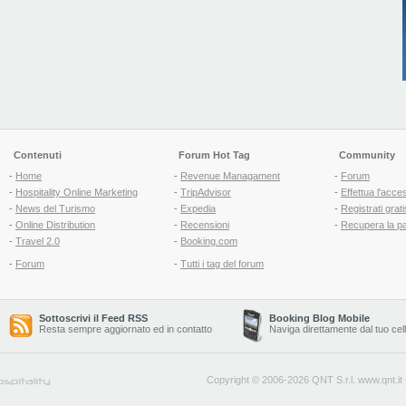
Contenuti
Forum Hot Tag
Community
-
Home
-
Revenue Managament
-
Forum
-
Hospitality Online Marketing
-
TripAdvisor
-
Effettua l'acce
-
News del Turismo
-
Expedia
-
Registrati grati
-
Online Distribution
-
Recensioni
-
Recupera la p
-
Travel 2.0
-
Booking.com
-
Forum
-
Tutti i tag del forum
Sottoscrivi il Feed RSS
Booking Blog Mobile
Resta sempre aggiornato ed in contatto
Naviga direttamente dal tuo cel
Copyright © 2006-2026 QNT S.r.l.
www.qnt.it