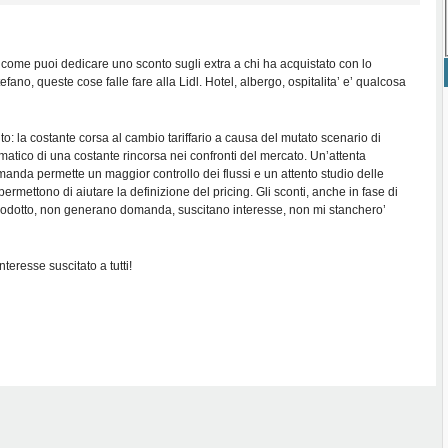
 come puoi dedicare uno sconto sugli extra a chi ha acquistato con lo
fano, queste cose falle fare alla Lidl. Hotel, albergo, ospitalita’ e’ qualcosa
o: la costante corsa al cambio tariffario a causa del mutato scenario di
atico di una costante rincorsa nei confronti del mercato. Un’attenta
anda permette un maggior controllo dei flussi e un attento studio delle
permettono di aiutare la definizione del pricing. Gli sconti, anche in fase di
rodotto, non generano domanda, suscitano interesse, non mi stanchero’
teresse suscitato a tutti!