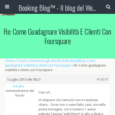
Booking Blog™ - Il blog del Web Marketing Turistico
Re: Come Guadagnare Visibilità E Clienti Con
Foursquare
Home
›
Forum
›
Commenti agli articoli di Booking Blog
›
Come
guadagnare visibilità e clienti con Foursquare
›
Re: Come guadagnare
visibilità e clienti con Foursquare
5 Luglio 2010 alle 08:21
#19279
marghe
Amministratore del
Ciao crt,
forum
mi dispiace che l’articolo non ti risultasse
chiaro… forse non ci avevi fatto caso, ma nella
prima immagine, con il numero 1 avevo
indicato l’azione “add things” in alto a destra.