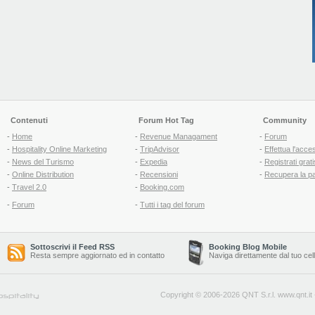
Contenuti
Forum Hot Tag
Community
-
Home
-
Revenue Managament
-
Forum
-
Hospitality Online Marketing
-
TripAdvisor
-
Effettua l'acce
-
News del Turismo
-
Expedia
-
Registrati grati
-
Online Distribution
-
Recensioni
-
Recupera la p
-
Travel 2.0
-
Booking.com
-
Forum
-
Tutti i tag del forum
Sottoscrivi il Feed RSS
Booking Blog Mobile
Resta sempre aggiornato ed in contatto
Naviga direttamente dal tuo cel
Copyright © 2006-2026 QNT S.r.l.
www.qnt.it