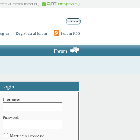
log-in
|
Registrati al forum
|
Forum RSS
Forum
Login
Username:
Password:
Mantienimi connesso