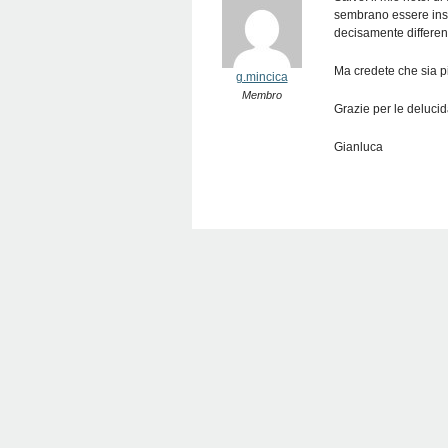
sembrano essere insof
decisamente differen
Ma credete che sia p
g.mincica
Membro
Grazie per le delucid
Gianluca