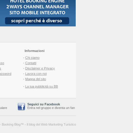
Informazioni
-
Chi siamo
sso
-
Contatti
s
-
Disclaimer e Privacy
assword
-
Lavora con noi
-
Mappa del sito
-
La tua pubblicità su BB
Seguici su Facebook
lulare
Entra nel gruppo
e
diventa un fan
-
Booking Blog
™ -
Il blog del Web Marketing Turistico