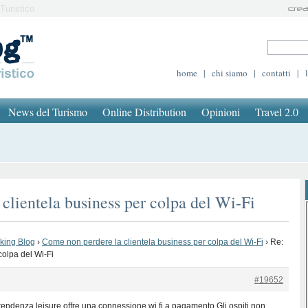
Turistico
home
|
chi siamo
|
contatti
|
News del Turismo
Online Distribution
Opinioni
Travel 2.0
clientela business per colpa del Wi-Fi
oking Blog
›
Come non perdere la clientela business per colpa del Wi-Fi
›
Re:
colpa del Wi-Fi
#19652
i tendenza leisure offre una connessione wi fi a pagamento.Gli ospiti non