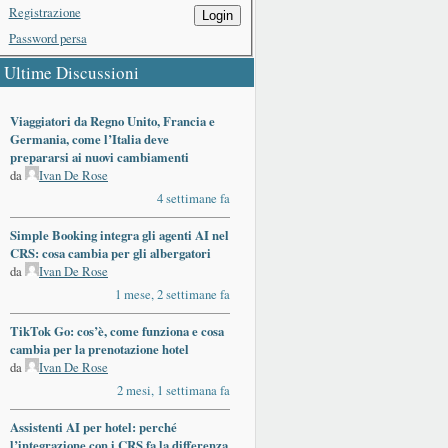
Registrazione
Login
Password persa
Ultime Discussioni
Viaggiatori da Regno Unito, Francia e
Germania, come l’Italia deve
prepararsi ai nuovi cambiamenti
da
Ivan De Rose
4 settimane fa
Simple Booking integra gli agenti AI nel
CRS: cosa cambia per gli albergatori
da
Ivan De Rose
1 mese, 2 settimane fa
TikTok Go: cos’è, come funziona e cosa
cambia per la prenotazione hotel
da
Ivan De Rose
2 mesi, 1 settimana fa
Assistenti AI per hotel: perché
l’integrazione con i CRS fa la differenza