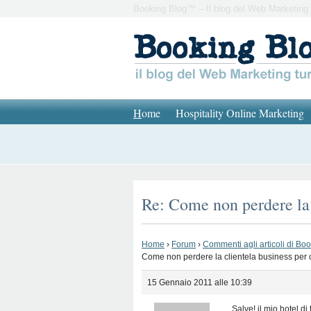
Booking Blog™ – Il blog del Web Marketing 
H
ome
Hospitality Online Marketing
Re: Come non perdere la 
Home
›
Forum
›
Commenti agli articoli di Bo
Come non perdere la clientela business per 
15 Gennaio 2011 alle 10:39
Salve! il mio hotel d