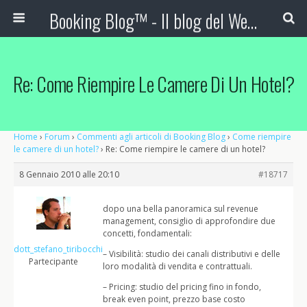
Booking Blog™ - Il blog del Web Marketing Turistico
Re: Come Riempire Le Camere Di Un Hotel?
Home
›
Forum
›
Commenti agli articoli di Booking Blog
›
Come riempire
le camere di un hotel?
›
Re: Come riempire le camere di un hotel?
8 Gennaio 2010 alle 20:10
#18717
dopo una bella panoramica sul revenue
management, consiglio di approfondire due
concetti, fondamentali:
dott_stefano_tiribocchi
– Visibilità: studio dei canali distributivi e delle
Partecipante
loro modalità di vendita e contrattuali.
– Pricing: studio del pricing fino in fondo,
break even point, prezzo base costo