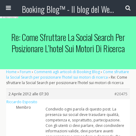
Booking Blog™ - Il blog del Web Marketing Turistico
Re: Come Sfruttare La Social Search Per
Posizionare L’hotel Sui Motori Di Ricerca
Home
›
Forum
›
Commenti agli articoli di Booking Blog
›
Come sfruttare
la Social Search per posizionare l’hotel sui motori di ricerca
›
Re: Come
sfruttare la Social Search per posizionare l’hotel sui motori di ricerca
2 Aprile 2012 alle 07:30
#20475
Riccardo Esposito
Membro
Condivido ogni parola di questo post. La
presenza sui social deve trasudare qualità,
competenza e, soprattutto, partecipazione.
Con gli utenti ci devi parlare, devi condividere
informazioni valide, devi portare avanti