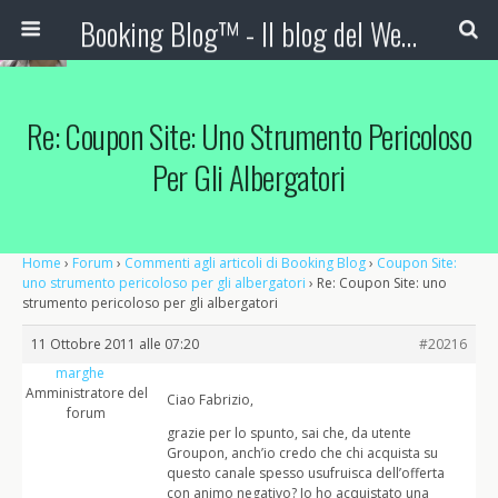
Booking Blog™ - Il blog del Web Marketing Turistico
Re: Coupon Site: Uno Strumento Pericoloso
Per Gli Albergatori
Home
›
Forum
›
Commenti agli articoli di Booking Blog
›
Coupon Site:
uno strumento pericoloso per gli albergatori
›
Re: Coupon Site: uno
strumento pericoloso per gli albergatori
11 Ottobre 2011 alle 07:20
#20216
marghe
Amministratore del
Ciao Fabrizio,
forum
grazie per lo spunto, sai che, da utente
Groupon, anch’io credo che chi acquista su
questo canale spesso usufruisca dell’offerta
con animo negativo? Io ho acquistato una