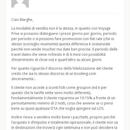
Ciao Marghe,
La modalità di vendita non è la stessa, in quanto con Voyage
Prive si possono distinguere i prezzi giorno per giorno, periodo
per periodo o si possono fare promozioni con flat rate (che io
stesso sconsiglio vivamente) questa differenza è sostanziale
perchè non vende Voucher ma date ben precise. Il periodo delle
travel dates che viene richiesto è di 6 mesi con possibilità
d’inserimento di close out e quant’altro su alcuni giorni.
Per quanto riguarda il discorso della fidelizzazione del cliente
credo che sia lo stesso discorso di un booking.com
sinceramente…
Il cliente non accede a sconti folli come groupon (ed è per
questo che le tariffe nette sono molto differenti),
fondamentalmente il cliente risparmia un 10-15% a fronte di un
pernottamento minimo di 2 notti, cosa che avviene se ci pensi
bene su quasi qualsiasi OTA che voglia spingere sul LOS.
Inoltre riesce a vendere molto bene i pacchetti, proprio perchè
l’acquisto è d’impulso e totalmente ispirazionale, il cliente non sa
le destinazioni che troverà ogni settimana e non può decidere la