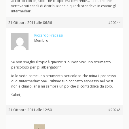
accordo con lei, solo che il topic era differente… La questione
verteva sui canali di distribuzione e quindi prendeva in esame gli
intermediari.
21 Ottobre 2011 alle 06:56
#20244
Riccardo Fracassi
Membro
Se non sbaglio il topic è questo: “Coupon Site: uno strumento
pericoloso per gli albergatori”.
Io lo vedo come uno strumento pericoloso che mina il processo
di disintermediazione. L’ultimo tuo concetto espresso nel post
non è chiaro, anzi mi sembra un po’ che si contaddica da solo.
Saluti,
21 Ottobre 2011 alle 12:50
#20245