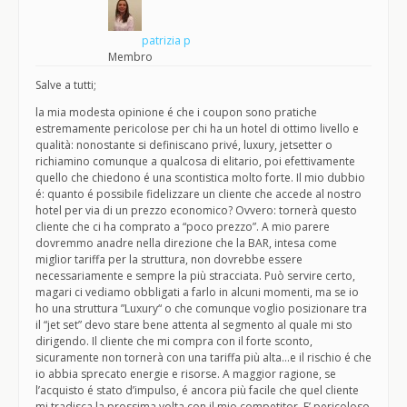
patrizia p
Membro
Salve a tutti;
la mia modesta opinione é che i coupon sono pratiche
estremamente pericolose per chi ha un hotel di ottimo livello e
qualità: nonostante si definiscano privé, luxury, jetsetter o
richiamino comunque a qualcosa di elitario, poi efettivamente
quello che chiedono é una scontistica molto forte. Il mio dubbio
é: quanto é possibile fidelizzare un cliente che accede al nostro
hotel per via di un prezzo economico? Ovvero: tornerà questo
cliente che ci ha comprato a “poco prezzo”. A mio parere
dovremmo anadre nella direzione che la BAR, intesa come
miglior tariffa per la struttura, non dovrebbe essere
necessariamente e sempre la più stracciata. Può servire certo,
magari ci vediamo obbligati a farlo in alcuni momenti, ma se io
ho una struttura ”Luxury“ o che comunque voglio posizionare tra
il “jet set” devo stare bene attenta al segmento al quale mi sto
dirigendo. Il cliente che mi compra con il forte sconto,
sicuramente non tornerà con una tariffa più alta…e il rischio é che
io abbia sprecato energie e risorse. A maggior ragione, se
l’acquisto é stato d’impulso, é ancora più facile che quel cliente
mi tradisca la prossima volta con il mio competitor. E’ pericoloso