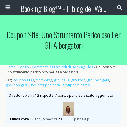
Booking Blog™ - Il blog del Web Marketing Turistico
Coupon Site: Uno Strumento Pericoloso Per
Gli Albergatori
Home
›
Forum
›
Commenti agli articoli di Booking Blog
›
Coupon Site:
uno strumento pericoloso per gli albergatori
Tag:
coupon sites
,
from-blog
,
groupalia
,
groupon
,
groupon geta
,
groupon getaways
,
groupon hotel
,
groupon turismo
Questo topic ha 12 risposte, 7 partecipanti ed è stato aggiornato
l'ultima volta
14 anni, 9 mesi fa
da
patrizia p
.