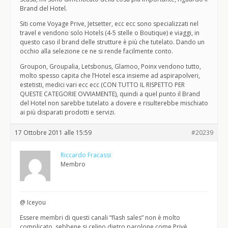
Brand del Hotel.
Siti come Voyage Prive, Jetsetter, ecc ecc sono specializzati nel
travel e vendono solo Hotels (4-5 stelle o Boutique) e viaggi, in
questo caso il brand delle strutture è più che tutelato. Dando un
occhio alla selezione ce ne si rende facilmente conto.
Groupon, Groupalia, Letsbonus, Glamoo, Poinx vendono tutto,
molto spesso capita che l’Hotel esca insieme ad aspirapolveri,
estetisti, medici vari ecc ecc (CON TUTTO IL RISPETTO PER
QUESTE CATEGORIE OVVIAMENTE), quindi a quel punto il Brand
del Hotel non sarebbe tutelato a dovere e risulterebbe mischiato
ai più disparati prodotti e servizi.
17 Ottobre 2011 alle 15:59
#20239
Riccardo Fracassi
Membro
@ Iceyou
Essere membri di questi canali “flash sales” non è molto
complicato, sebbene si celino dietro parolone come Privè,