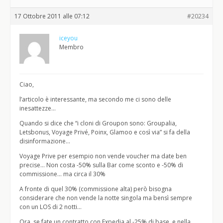
17 Ottobre 2011 alle 07:12
#20234
iceyou
Membro
Ciao,
l’articolo è interessante, ma secondo me ci sono delle
inesattezze…
Quando si dice che “i cloni di Groupon sono: Groupalia,
Letsbonus, Voyage Privé, Poinx, Glamoo e così via” si fa della
disinformazione…
Voyage Prive per esempio non vende voucher ma date ben
precise… Non costa -50% sulla Bar come sconto e -50% di
commissione… ma circa il 30%
A fronte di quel 30% (commissione alta) però bisogna
considerare che non vende la notte singola ma bensì sempre
con un LOS di 2 notti…
Ora, se fate un contratto con Expedia al -25% di base, e nella