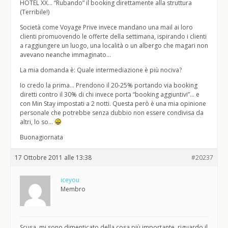
HOTEL XX… “Rubando” il booking direttamente alla struttura
(Terribile!)
Società come Voyage Prive invece mandano una mail ai loro
clienti promuovendo le offerte della settimana, ispirando i clienti
a raggiungere un luogo, una località o un albergo che magari non
avevano neanche immaginato…
La mia domanda è: Quale intermediazione è più nociva?
Io credo la prima… Prendono il 20-25% portando via booking
diretti contro il 30% di chi invece porta “booking aggiuntivi”… e
con Min Stay impostati a 2 notti. Questa però è una mia opinione
personale che potrebbe senza dubbio non essere condivisa da
altri, lo so…
Buonagiornata
17 Ottobre 2011 alle 13:38
#20237
iceyou
Membro
Scusa, mi sono dimenticato della cosa più importante, riguardo il