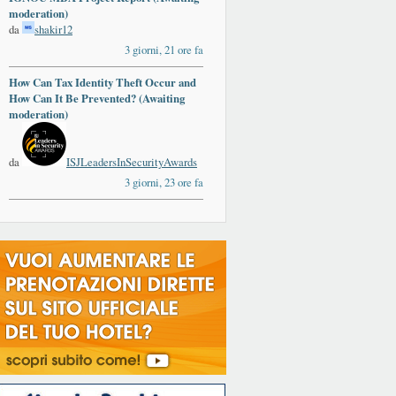
moderation)
da
shakir12
3 giorni, 21 ore fa
How Can Tax Identity Theft Occur and
How Can It Be Prevented? (Awaiting
moderation)
da
ISJLeadersInSecurityAwards
3 giorni, 23 ore fa
o_tiribocchi