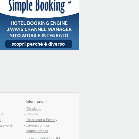
Informazioni
-
Chi siamo
sso
-
Contatti
s
-
Disclaimer e Privacy
assword
-
Lavora con noi
-
Mappa del sito
-
La tua pubblicità su BB