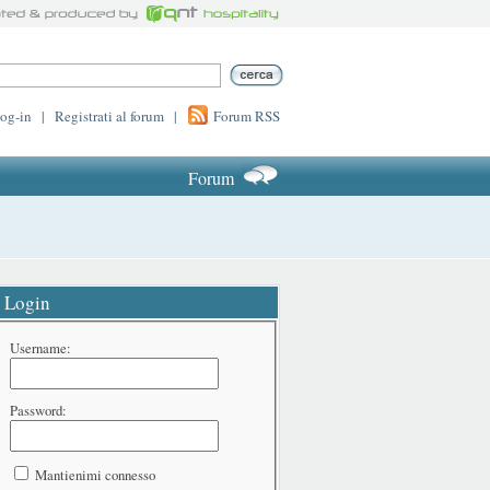
log-in
|
Registrati al forum
|
Forum RSS
Forum
Login
Username:
Password:
Mantienimi connesso