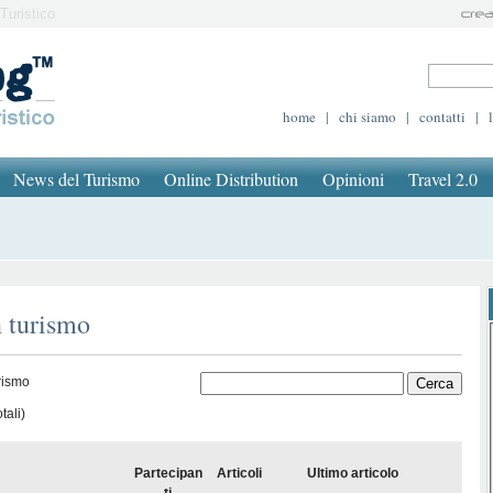
Turistico
home
|
chi siamo
|
contatti
|
News del Turismo
Online Distribution
Opinioni
Travel 2.0
n turismo
rismo
tali)
Partecipan
Articoli
Ultimo articolo