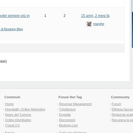
hotel sempre più in
1
2
15 anni, 2 mesi fa
marghe
i di Booking Blog
tali)
Contenuti
Forum Hot Tag
Community
-
Home
-
Revenue Managament
-
Forum
-
Hospitality Online Marketing
-
TripAdvisor
-
Effettua l'acce
-
News del Turismo
-
Expedia
-
Registrati grati
-
Online Distribution
-
Recensioni
-
Recupera la p
-
Travel 2.0
-
Booking.com
-
Forum
-
Tutti i tag del forum