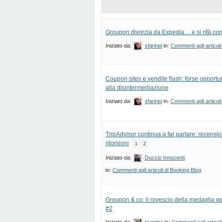
Groupon divorzia da Expedia… e si rifà con
Iniziato da:
sfarinel
in:
Commenti agli articoli
Coupon sites e vendite flash: forse opportu
alla disintermediazione
Iniziato da:
sfarinel
in:
Commenti agli articoli
TripAdvisor continua a far parlare: recension
ritorsioni
1
2
Iniziato da:
Duccio Innocenti
in:
Commenti agli articoli di Booking Blog
Groupon & co: il rovescio della medaglia per
#2