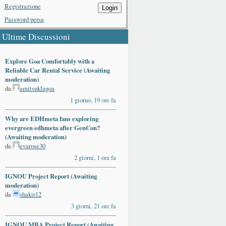
Registrazione
Login
Password persa
Ultime Discussioni
Explore Goa Comfortably with a
Reliable Car Rental Service (Awaiting
moderation)
da
amitsuklagoa
1 giorno, 19 ore fa
Why are EDHmeta fans exploring
evergreen edhmeta after GenCon?
(Awaiting moderation)
da
evarose30
2 giorni, 1 ora fa
IGNOU Project Report (Awaiting
moderation)
da
shakir12
3 giorni, 21 ore fa
IGNOU MBA Project Report (Awaiting