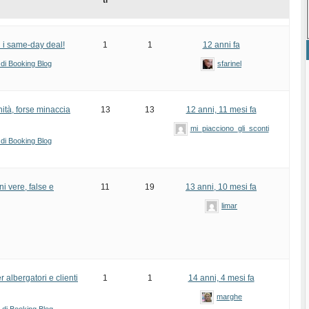
ti
 i same-day deal!
1
1
12 anni fa
 di Booking Blog
sfarinel
nità, forse minaccia
13
13
12 anni, 11 mesi fa
mi_piacciono_gli_sconti
 di Booking Blog
i vere, false e
11
19
13 anni, 10 mesi fa
limar
 albergatori e clienti
1
1
14 anni, 4 mesi fa
marghe