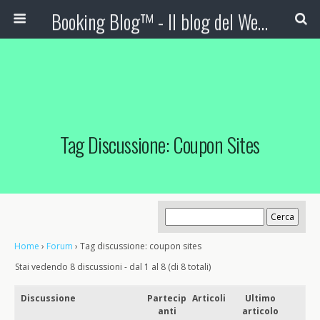
Booking Blog™ - Il blog del Web Marketing Turistico
Tag Discussione: Coupon Sites
Home
›
Forum
›
Tag discussione: coupon sites
Stai vedendo 8 discussioni - dal 1 al 8 (di 8 totali)
Discussione
Partecip
Articoli
Ultimo
anti
articolo