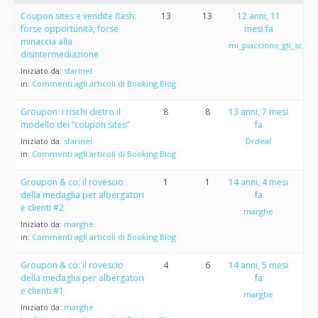
Coupon sites e vendite flash:
13
13
12 anni, 11
forse opportunità, forse
mesi fa
minaccia alla
mi_piacciono_gli_sconti
disintermediazione
Iniziato da:
sfarinel
in:
Commenti agli articoli di Booking Blog
Groupon: i rischi dietro il
8
8
13 anni, 7 mesi
modello dei “coupon sites”
fa
Iniziato da:
sfarinel
Drdeal
in:
Commenti agli articoli di Booking Blog
Groupon & co: il rovescio
1
1
14 anni, 4 mesi
della medaglia per albergatori
fa
e clienti #2
marghe
Iniziato da:
marghe
in:
Commenti agli articoli di Booking Blog
Groupon & co: il rovescio
4
6
14 anni, 5 mesi
della medaglia per albergatori
fa
e clienti #1
marghe
Iniziato da:
marghe