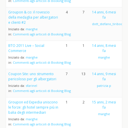
in:
Commenti agli articoli di Booking Blog
Groupon & co: il rovescio
4
7
14 anni, 6 mesi
della medaglia per albergatori
fa
e clienti #2
dott_stefano_tiribocchi
Iniziato da:
marghe
in:
Commenti agli articoli di Booking Blog
BTO 2011 Live – Social
1
1
14 anni, 8 mesi
Commerce
fa
Iniziato da:
marghe
marghe
in:
Commenti agli articoli di Booking Blog
Coupon Site: uno strumento
7
13
14 anni, 9 mesi
pericoloso per gli albergatori
fa
Iniziato da:
sfarinel
patrizia p
in:
Commenti agli articoli di Booking Blog
Groupon ed Expedia uniscono
1
2
15 anni, 2 mesi
le forze: gli hotel sempre più in
fa
balia degli intermediari
marghe
Iniziato da:
marghe
in:
Commenti agli articoli di Booking Blog