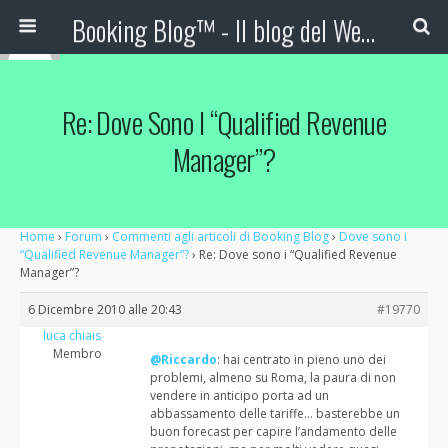
Booking Blog™ - Il blog del Web Marketing Turistico
Re: Dove Sono I “Qualified Revenue
Manager”?
Home
›
Forum
›
Commenti agli articoli di Booking Blog
›
Dove sono i
“Qualified Revenue Manager”?
›
Re: Dove sono i “Qualified Revenue
Manager”?
6 Dicembre 2010 alle 20:43
#19770
luca chiais
Membro
@Riccardo
: hai centrato in pieno uno dei
problemi, almeno su Roma, la paura di non
vendere in anticipo porta ad un
abbassamento delle tariffe… basterebbe un
buon forecast per capire l’andamento delle