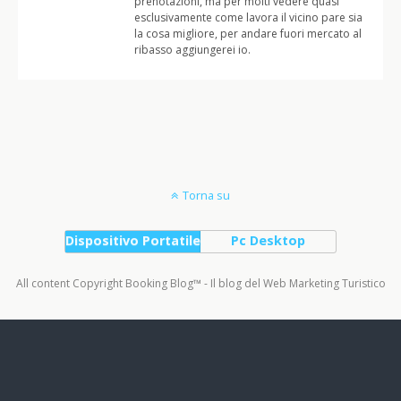
prenotazioni, ma per molti vedere quasi
esclusivamente come lavora il vicino pare sia
la cosa migliore, per andare fuori mercato al
ribasso aggiungerei io.
Torna su
Dispositivo Portatile
Pc Desktop
All content Copyright Booking Blog™ - Il blog del Web Marketing Turistico