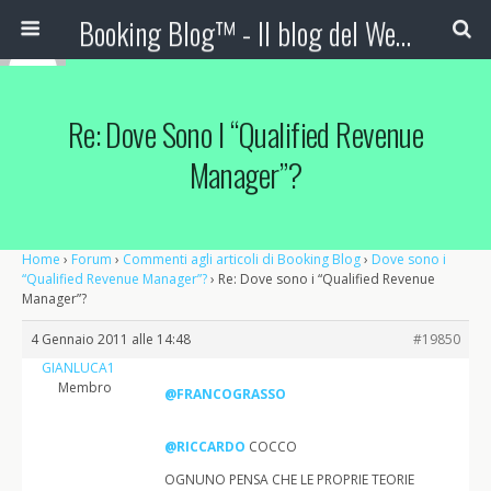
Booking Blog™ - Il blog del Web Marketing Turistico
Re: Dove Sono I “Qualified Revenue
Manager”?
Home
›
Forum
›
Commenti agli articoli di Booking Blog
›
Dove sono i
“Qualified Revenue Manager”?
›
Re: Dove sono i “Qualified Revenue
Manager”?
4 Gennaio 2011 alle 14:48
#19850
GIANLUCA1
Membro
@FRANCOGRASSO
@RICCARDO
COCCO
OGNUNO PENSA CHE LE PROPRIE TEORIE