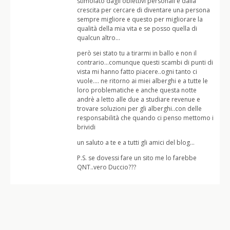
stimolato dagli obiettivi personali e dalla
crescita per cercare di diventare una persona
sempre migliore e questo per migliorare la
qualità della mia vita e se posso quella di
qualcun altro…
però sei stato tu a tirarmi in ballo e non il
contrario…comunque questi scambi di punti di
vista mi hanno fatto piacere..ogni tanto ci
vuole…. ne ritorno ai miei alberghi e a tutte le
loro problematiche e anche questa notte
andrè a letto alle due a studiare revenue e
trovare soluzioni per gli alberghi..con delle
responsabilità che quando ci penso mettomo i
brividi
un saluto a te e a tutti gli amici del blog…
P.S. se dovessi fare un sito me lo farebbe
QNT..vero Duccio???