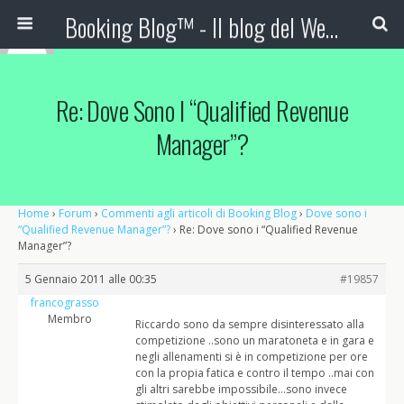
Booking Blog™ - Il blog del Web Marketing Turistico
Re: Dove Sono I “Qualified Revenue
Manager”?
Home
›
Forum
›
Commenti agli articoli di Booking Blog
›
Dove sono i
“Qualified Revenue Manager”?
›
Re: Dove sono i “Qualified Revenue
Manager”?
5 Gennaio 2011 alle 00:35
#19857
francograsso
Membro
Riccardo sono da sempre disinteressato alla
competizione ..sono un maratoneta e in gara e
negli allenamenti si è in competizione per ore
con la propia fatica e contro il tempo ..mai con
gli altri sarebbe impossibile…sono invece