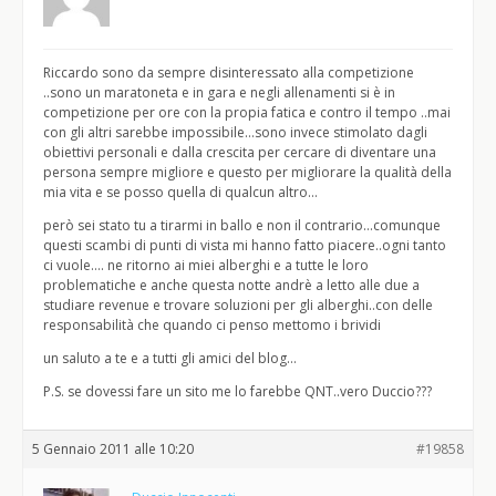
Riccardo sono da sempre disinteressato alla competizione
..sono un maratoneta e in gara e negli allenamenti si è in
competizione per ore con la propia fatica e contro il tempo ..mai
con gli altri sarebbe impossibile…sono invece stimolato dagli
obiettivi personali e dalla crescita per cercare di diventare una
persona sempre migliore e questo per migliorare la qualità della
mia vita e se posso quella di qualcun altro…
però sei stato tu a tirarmi in ballo e non il contrario…comunque
questi scambi di punti di vista mi hanno fatto piacere..ogni tanto
ci vuole…. ne ritorno ai miei alberghi e a tutte le loro
problematiche e anche questa notte andrè a letto alle due a
studiare revenue e trovare soluzioni per gli alberghi..con delle
responsabilità che quando ci penso mettomo i brividi
un saluto a te e a tutti gli amici del blog…
P.S. se dovessi fare un sito me lo farebbe QNT..vero Duccio???
5 Gennaio 2011 alle 10:20
#19858