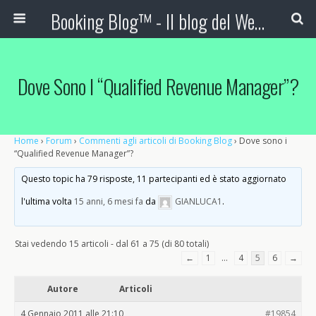
Booking Blog™ - Il blog del Web Marketing Turistico
Dove Sono I “Qualified Revenue Manager”?
Home
›
Forum
›
Commenti agli articoli di Booking Blog
›
Dove sono i
“Qualified Revenue Manager”?
Questo topic ha 79 risposte, 11 partecipanti ed è stato aggiornato
l'ultima volta
15 anni, 6 mesi fa
da
GIANLUCA1
.
Stai vedendo 15 articoli - dal 61 a 75 (di 80 totali)
←
1
…
4
5
6
→
Autore
Articoli
4 Gennaio 2011 alle 21:10
#19854