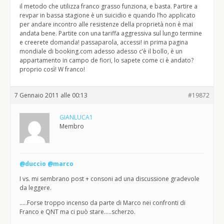
il metodo che utilizza franco grasso funziona, e basta. Partire a
revpar in bassa stagione è un suicidio e quando l’ho applicato
per andare incontro alle resistenze della proprietà non è mai
andata bene. Partite con una tariffa aggressiva sul lungo termine
e creerete domanda! passaparola, accessi! in prima pagina
mondiale di booking.com adesso adesso c’è il bollo, è un
appartamento in campo de fiori, lo sapete come ci è andato?
proprio così! W franco!
7 Gennaio 2011 alle 00:13
#19872
GIANLUCA1
Membro
@duccio
@marco
I vs. mi sembrano post + consoni ad una discussione gradevole
da leggere.
…..Forse troppo incenso da parte di Marco nei confronti di
Franco e QNT ma ci può stare…..scherzo.