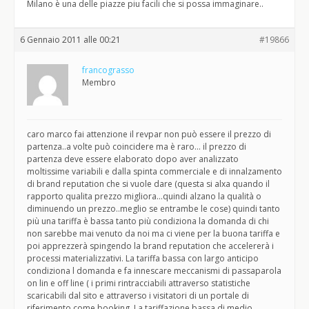
Milano è una delle piazze piu facili che si possa immaginare..
6 Gennaio 2011 alle 00:21
#19866
francograsso
Membro
caro marco fai attenzione il revpar non può essere il prezzo di
partenza..a volte può coincidere ma è raro… il prezzo di
partenza deve essere elaborato dopo aver analizzato
moltissime variabili e dalla spinta commerciale e di innalzamento
di brand reputation che si vuole dare (questa si alxa quando il
rapporto qualita prezzo migliora…quindi alzano la qualità o
diminuendo un prezzo..meglio se entrambe le cose) quindi tanto
più una tariffa è bassa tanto più condiziona la domanda di chi
non sarebbe mai venuto da noi ma ci viene per la buona tariffa e
poi apprezzerà spingendo la brand reputation che accelererà i
processi materializzativi. La tariffa bassa con largo anticipo
condiziona l domanda e fa innescare meccanismi di passaparola
on lin e off line ( i primi rintracciabili attraverso statistiche
scaricabili dal sito e attraverso i visitatori di un portale di
riferimento come booking. La tariffazione bassa di medio