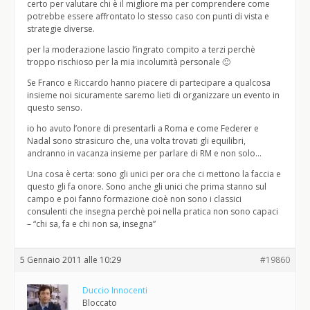
certo per valutare chi è il migliore ma per comprendere come
potrebbe essere affrontato lo stesso caso con punti di vista e
strategie diverse.
per la moderazione lascio l’ingrato compito a terzi perchè
troppo rischioso per la mia incolumità personale 🙂
Se Franco e Riccardo hanno piacere di partecipare a qualcosa
insieme noi sicuramente saremo lieti di organizzare un evento in
questo senso.
io ho avuto l’onore di presentarli a Roma e come Federer e
Nadal sono strasicuro che, una volta trovati gli equilibri,
andranno in vacanza insieme per parlare di RM e non solo…
Una cosa è certa: sono gli unici per ora che ci mettono la faccia e
questo gli fa onore. Sono anche gli unici che prima stanno sul
campo e poi fanno formazione cioè non sono i classici
consulenti che insegna perchè poi nella pratica non sono capaci
– “chi sa, fa e chi non sa, insegna”
5 Gennaio 2011 alle 10:29
#19860
Duccio Innocenti
Bloccato