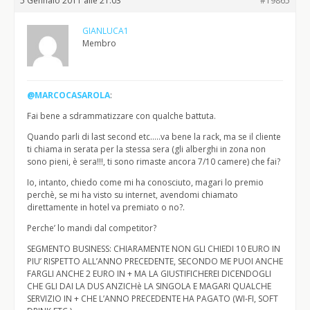
5 Gennaio 2011 alle 21:03
#19865
GIANLUCA1
Membro
@MARCOCASAROLA
:
Fai bene a sdrammatizzare con qualche battuta.
Quando parli di last second etc…..va bene la rack, ma se il cliente
ti chiama in serata per la stessa sera (gli alberghi in zona non
sono pieni, è sera!!!, ti sono rimaste ancora 7/10 camere) che fai?
Io, intanto, chiedo come mi ha conosciuto, magari lo premio
perchè, se mi ha visto su internet, avendomi chiamato
direttamente in hotel va premiato o no?.
Perche’ lo mandi dal competitor?
SEGMENTO BUSINESS: CHIARAMENTE NON GLI CHIEDI 10 EURO IN
PIU’ RISPETTO ALL’ANNO PRECEDENTE, SECONDO ME PUOI ANCHE
FARGLI ANCHE 2 EURO IN + MA LA GIUSTIFICHEREI DICENDOGLI
CHE GLI DAI LA DUS ANZICHè LA SINGOLA E MAGARI QUALCHE
SERVIZIO IN + CHE L’ANNO PRECEDENTE HA PAGATO (WI-FI, SOFT