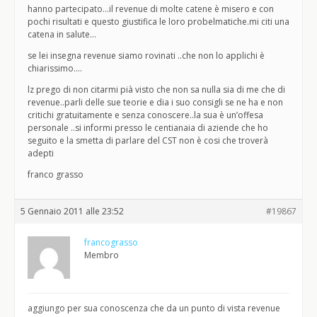
hanno partecipato…il revenue di molte catene è misero e con
pochi risultati e questo giustifica le loro probelmatiche.mi citi una
catena in salute…
se lei insegna revenue siamo rovinati ..che non lo applichi è
chiarissimo….
lz prego di non citarmi pià visto che non sa nulla sia di me che di
revenue..parli delle sue teorie e dia i suo consigli se ne ha e non
critichi gratuitamente e senza conoscere..la sua è un’offesa
personale ..si informi presso le centianaia di aziende che ho
seguito e la smetta di parlare del CST non è cosi che troverà
adepti
franco grasso
5 Gennaio 2011 alle 23:52
#19867
francograsso
Membro
aggiungo per sua conoscenza che da un punto di vista revenue