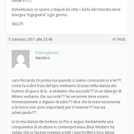
DRINK ETC.)
Dimenticavo, io opero a Napoli (la città + bella del mondo) dove
bisogna “ingegnarsi” ogni giorno.
SALUTI
5 Gennaio 2011 alle 23:46
#19868
francograsso
Membro
caro Riccardo Di prima ma quando ci siamo conosciuti io e lei???
come fa a dire frasi del tipo mettiamo Grasso nella stanza dei
bottoni di qua e di la…e vediamo che succede??? in un labergo di
Milano vediamo che succede??? lei veramnte deve essere
immensamnete a digiuno di tutto??? dice che la macroeconomia
e la micro non sono importanti per il revenue??? ma sta
scherzando???
io la mia stanza dei bottoni ce l’ho e seguo mediamente una
conquantina di strutture in contemporanea..Best Western ha
voluto che io facessi revenue a tutti i suoi ho9tel e loro stessi