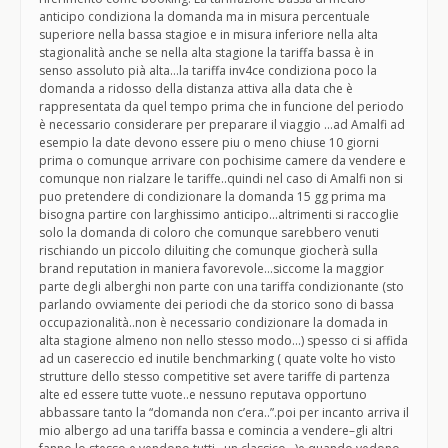
anticipo condiziona la domanda ma in misura percentuale
superiore nella bassa stagioe e in misura inferiore nella alta
stagionalità anche se nella alta stagione la tariffa bassa è in
senso assoluto pià alta…la tariffa inv4ce condiziona poco la
domanda a ridosso della distanza attiva alla data che è
rappresentata da quel tempo prima che in funcione del periodo
è necessario considerare per preparare il viaggio …ad Amalfi ad
esempio la date devono essere piu o meno chiuse 10 giorni
prima o comunque arrivare con pochisime camere da vendere e
comunque non rialzare le tariffe..quindi nel caso di Amalfi non si
puo pretendere di condizionare la domanda 15 gg prima ma
bisogna partire con larghissimo anticipo…altrimenti si raccoglie
solo la domanda di coloro che comunque sarebbero venuti
rischiando un piccolo diluiting che comunque giocherà sulla
brand reputation in maniera favorevole…siccome la maggior
parte degli alberghi non parte con una tariffa condizionante (sto
parlando ovviamente dei periodi che da storico sono di bassa
occupazionalità..non è necessario condizionare la domada in
alta stagione almeno non nello stesso modo…) spesso ci si affida
ad un casereccio ed inutile benchmarking ( quate volte ho visto
strutture dello stesso competitive set avere tariffe di partenza
alte ed essere tutte vuote..e nessuno reputava opportuno
abbassare tanto la “domanda non c’era..”.poi per incanto arriva il
mio albergo ad una tariffa bassa e comincia a vendere–gli altri