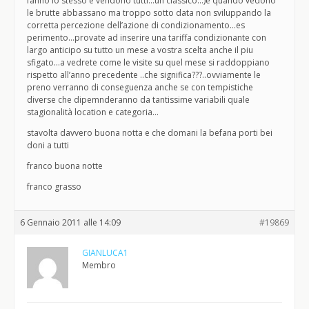
fanno lo stesso e vendono tutti…un classico…)e quando vedono
le brutte abbassano ma troppo sotto data non sviluppando la
corretta percezione dell’azione di condizionamento…es
perimento…provate ad inserire una tariffa condizionante con
largo anticipo su tutto un mese a vostra scelta anche il piu
sfigato…a vedrete come le visite su quel mese si raddoppiano
rispetto all’anno precedente ..che significa???..ovviamente le
preno verranno di conseguenza anche se con tempistiche
diverse che dipemnderanno da tantissime variabili quale
stagionalità location e categoria…
stavolta davvero buona notta e che domani la befana porti bei
doni a tutti
franco buona notte
franco grasso
6 Gennaio 2011 alle 14:09
#19869
GIANLUCA1
Membro