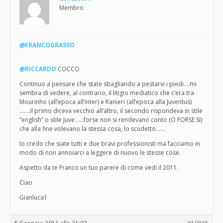
Membro
@FRANCOGRASSO
@RICCARDO
COCCO
Continuo a pensare che state sbagliando a pestarvi i piedi….mi
sembra di vedere, al contrario, il litigio mediatico che c’era tra
Mourinho (all’epoca all’inter) e Ranieri (all’epoca alla Juventus)
…….il primo diceva vecchio all’altro, il secondo rispondeva in stile
“english” o stile Juve……forse non si rendevano conto (O FORSE SI)
che alla fine volevano la stessa cosa, lo scudetto……
Io credo che siate tutti e due bravi professionisti ma facciamo in
modo di non annoiarci a leggere di nuovo le stesse cose.
Aspetto da te Franco un tuo parere di come vedi il 2011.
Ciao
Gianluca1