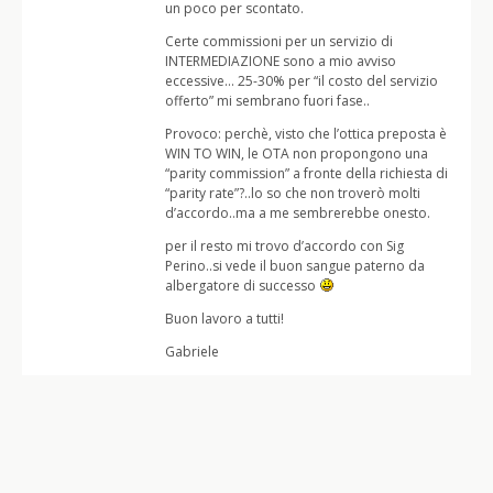
un poco per scontato.
Certe commissioni per un servizio di
INTERMEDIAZIONE sono a mio avviso
eccessive… 25-30% per “il costo del servizio
offerto” mi sembrano fuori fase..
Provoco: perchè, visto che l’ottica preposta è
WIN TO WIN, le OTA non propongono una
“parity commission” a fronte della richiesta di
“parity rate”?..lo so che non troverò molti
d’accordo..ma a me sembrerebbe onesto.
per il resto mi trovo d’accordo con Sig
Perino..si vede il buon sangue paterno da
albergatore di successo
Buon lavoro a tutti!
Gabriele