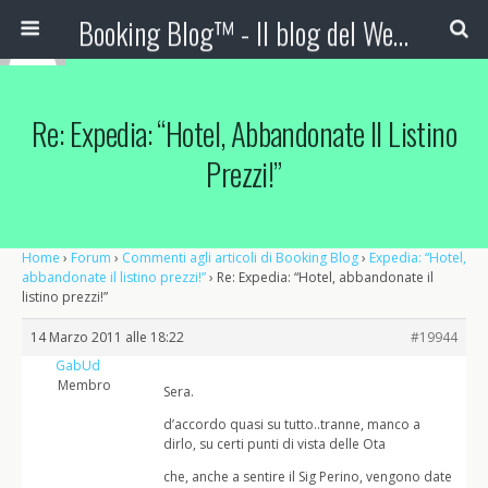
Booking Blog™ - Il blog del Web Marketing Turistico
Re: Expedia: “Hotel, Abbandonate Il Listino
Prezzi!”
Home
›
Forum
›
Commenti agli articoli di Booking Blog
›
Expedia: “Hotel,
abbandonate il listino prezzi!”
›
Re: Expedia: “Hotel, abbandonate il
listino prezzi!”
14 Marzo 2011 alle 18:22
#19944
GabUd
Membro
Sera.
d’accordo quasi su tutto..tranne, manco a
dirlo, su certi punti di vista delle Ota
che, anche a sentire il Sig Perino, vengono date