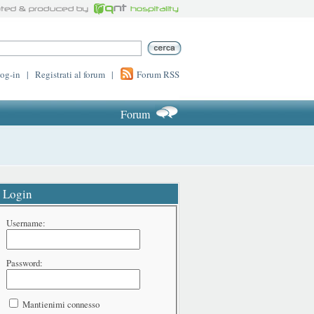
log-in
|
Registrati al forum
|
Forum RSS
Forum
Login
Username:
Password:
Mantienimi connesso