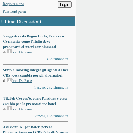
Registrazione
Login
Password persa
Ultime Discussioni
Viaggiatori da Regno Unito, Francia e
Germania, come l’Italia deve
prepararsi ai nuovi cambiamenti
da
Ivan De Rose
4 settimane fa
Simple Booking integra gli agenti AI nel
CRS: cosa cambia per gli albergatori
da
Ivan De Rose
1 mese, 2 settimane fa
TikTok Go: cos’è, come funziona e cosa
cambia per la prenotazione hotel
da
Ivan De Rose
2 mesi, 1 settimana fa
Assistenti AI per hotel: perché
l’integrazione con i CRS fa la differenza