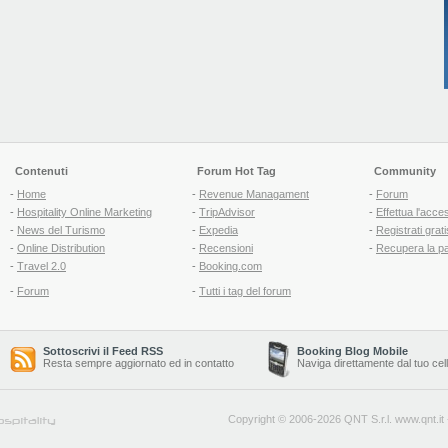
Contenuti
Forum Hot Tag
Community
-
Home
-
Revenue Managament
-
Forum
-
Hospitality Online Marketing
-
TripAdvisor
-
Effettua l'acce
-
News del Turismo
-
Expedia
-
Registrati grati
-
Online Distribution
-
Recensioni
-
Recupera la p
-
Travel 2.0
-
Booking.com
-
Forum
-
Tutti i tag del forum
Sottoscrivi il Feed RSS
Booking Blog Mobile
Resta sempre aggiornato ed in contatto
Naviga direttamente dal tuo cel
Copyright © 2006-2026 QNT S.r.l.
www.qnt.it