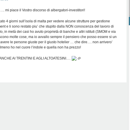
….. mi piace il Vostro discorso di albergatori-investitori!
ato 4 giorni sull’isola di malta per vedere alcune strutture per gestione
ent e li sono restato piu’ che stupito dalla NON conoscenza del lavoro di
o, in metà dei casi ho avuto proprietà di banche e altri istituti (SMOM e via
iscono molte cose, ma io avvallo sempre il pensiero che posso essere si un
avere le persone giuste per il giusto hotelier … che dire…. non arrivero’
lmeno ho nel cuore l’indole e quella non ha prezzo!
 ANCHE AI TRENTINI E AGLI ALTOATESINI….