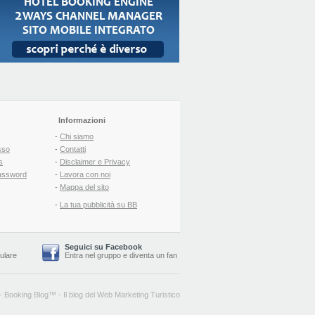
Informazioni
-
Chi siamo
sso
-
Contatti
s
-
Disclaimer e Privacy
assword
-
Lavora con noi
-
Mappa del sito
-
La tua pubblicità su BB
Seguici su Facebook
lulare
Entra nel gruppo
e
diventa un fan
-
Booking Blog
™ -
Il blog del Web Marketing Turistico