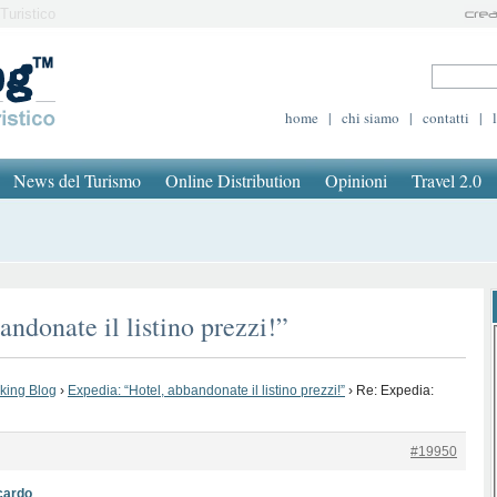
Turistico
home
|
chi siamo
|
contatti
|
News del Turismo
Online Distribution
Opinioni
Travel 2.0
ndonate il listino prezzi!”
oking Blog
›
Expedia: “Hotel, abbandonate il listino prezzi!”
›
Re: Expedia:
#19950
cardo