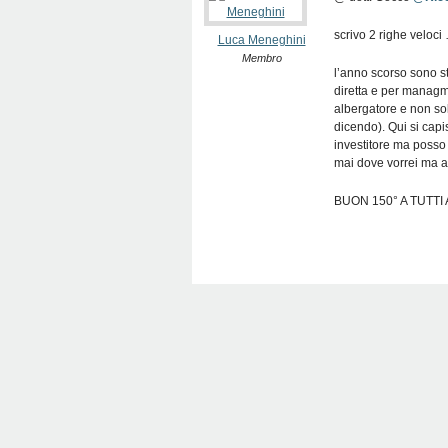
scrivo 2 righe veloci 
Luca Meneghini
Membro
l’anno scorso sono st
diretta e per managm
albergatore e non sol
dicendo). Qui si cap
investitore ma posso 
mai dove vorrei ma a
BUON 150° A TUTTI