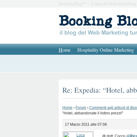
Booking Blog™ – Il blog del Web Marketing 
H
ome
Hospitality Online Marketing
Re: Expedia: “Hotel, abba
Home
›
Forum
›
Commenti agli articoli di Bo
“Hotel, abbandonate il listino prezzi!”
17 Marzo 2011 alle 07:06
@ dott. Cocco
@Ric