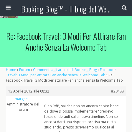
Booking Blog™ - Il blog del Web Marketing Turistico
Re: Facebook Travel: 3 Modi Per Attirare Fan
Anche Senza La Welcome Tab
Home
›
Forum
›
Commenti agli articoli di Booking Blog
›
Facebook
Travel: 3 Modi per attirare Fan anche senza la Welcome Tab
›
Re:
Facebook Travel: 3 Modi per attirare Fan anche senza la Welcome Tab
13 Aprile 2012 alle 08:32
#20488
marghe
Amministratore del
Ciao RdP, sai che non ho ancora capito bene
forum
da dove si possa implementare? credevo
fosse di default sulla nuova timeline. Non so
ancora darti una risposta precisa ma ci sto
studiando, presto scriveremo qualcosa al