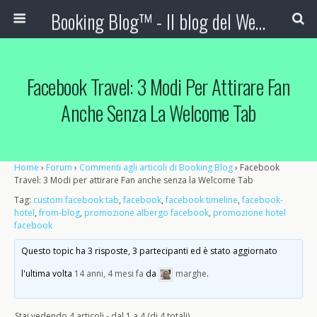
Booking Blog™ - Il blog del Web Marketing Turistico
Facebook Travel: 3 Modi Per Attirare Fan
Anche Senza La Welcome Tab
Home
›
Forum
›
Commenti agli articoli di Booking Blog
›
Facebook
Travel: 3 Modi per attirare Fan anche senza la Welcome Tab
Tag:
custom facebook tab
,
facebook
,
facebook timeline
,
facebook-
hotel
,
from-blog
,
promozione albergo facebook
,
promozione hotel
facebook
Questo topic ha 3 risposte, 3 partecipanti ed è stato aggiornato
l'ultima volta
14 anni, 4 mesi fa
da
marghe
.
Stai vedendo 4 articoli - dal 1 a 4 (di 4 totali)