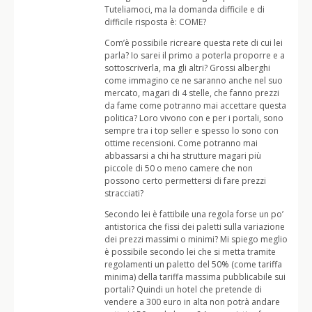
Tuteliamoci, ma la domanda difficile e di
difficile risposta è: COME?
Com’è possibile ricreare questa rete di cui lei
parla? Io sarei il primo a poterla proporre e a
sottoscriverla, ma gli altri? Grossi alberghi
come immagino ce ne saranno anche nel suo
mercato, magari di 4 stelle, che fanno prezzi
da fame come potranno mai accettare questa
politica? Loro vivono con e per i portali, sono
sempre tra i top seller e spesso lo sono con
ottime recensioni. Come potranno mai
abbassarsi a chi ha strutture magari più
piccole di 50 o meno camere che non
possono certo permettersi di fare prezzi
stracciati?
Secondo lei è fattibile una regola forse un po’
antistorica che fissi dei paletti sulla variazione
dei prezzi massimi o minimi? Mi spiego meglio
è possibile secondo lei che si metta tramite
regolamenti un paletto del 50% (come tariffa
minima) della tariffa massima pubblicabile sui
portali? Quindi un hotel che pretende di
vendere a 300 euro in alta non potrà andare