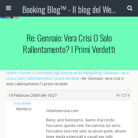
Booking Blog™ - Il blog del Web Marketing Turistico
Re: Gennaio: Vera Crisi O Solo
Rallentamento? I Primi Verdetti
Home
›
Forum
›
Commenti agli articoli di Booking Blog
›
Gennaio: vera
crisi o solo rallentamento? I primi verdetti
›
Re: Gennaio: vera crisi o
solo rallentamento? I primi verdetti
19 Febbraio 2009 alle 16:27
#17274
Anto4444
Membro
Hotelsverona.com
Bene, anzi benissimo. Siamo d’accordo.
Facciamo questa rete, facciamola sul serio.
Facciamo una rete solo su alcuni punti, alcune
linee guida essenziali e uguali per tutti.