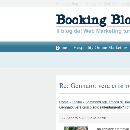
Booking Blog™ – Il blog del Web Marketing 
H
ome
Hospitality Online Marketing
Re: Gennaio: vera crisi o
Home
›
Forum
›
Commenti agli articoli di Bo
Gennaio: vera crisi o solo rallentamento? I pr
22 Febbraio 2009 alle 22:58
ho schiacciato “invi