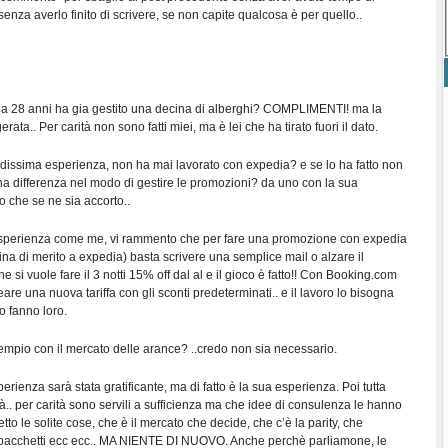
 senza averlo finito di scrivere, se non capite qualcosa è per quello..
 a 28 anni ha gia gestito una decina di alberghi? COMPLIMENTI! ma la
ta.. Per carità non sono fatti miei, ma è lei che ha tirato fuori il dato.
ndissima esperienza, non ha mai lavorato con expedia? e se lo ha fatto non
a differenza nel modo di gestire le promozioni? da uno con la sua
 che se ne sia accorto..
a esperienza come me, vi rammento che per fare una promozione con expedia
lina di merito a expedia) basta scrivere una semplice mail o alzare il
che si vuole fare il 3 notti 15% off dal al e il gioco è fatto!! Con Booking.com
re una nuova tariffa con gli sconti predeterminati.. e il lavoro lo bisogna
o fanno loro.
sempio con il mercato delle arance? ..credo non sia necessario.
erienza sarà stata gratificante, ma di fatto è la sua esperienza. Poi tutta
à.. per carità sono servili a sufficienza ma che idee di consulenza le hanno
tto le solite cose, che è il mercato che decide, che c’è la parity, che
, pacchetti ecc ecc.. MA NIENTE DI NUOVO. Anche perchè parliamone, le