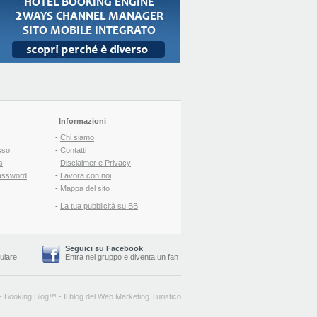
Informazioni
-
Chi siamo
sso
-
Contatti
s
-
Disclaimer e Privacy
assword
-
Lavora con noi
-
Mappa del sito
-
La tua pubblicità su BB
Seguici su Facebook
lulare
Entra nel gruppo
e
diventa un fan
-
Booking Blog
™ -
Il blog del Web Marketing Turistico