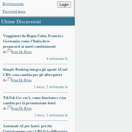
Registrazione
Login
Password persa
Ultime Discussioni
Viaggiatori da Regno Unito, Francia e
Germania, come l’Italia deve
prepararsi ai nuovi cambiamenti
da
Ivan De Rose
4 settimane fa
Simple Booking integra gli agenti AI nel
CRS: cosa cambia per gli albergatori
da
Ivan De Rose
1 mese, 2 settimane fa
TikTok Go: cos’è, come funziona e cosa
cambia per la prenotazione hotel
da
Ivan De Rose
2 mesi, 1 settimana fa
Assistenti AI per hotel: perché
l’integrazione con i CRS fa la differenza