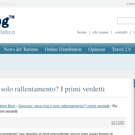
Turistico
home
|
chi siamo
|
contatti
|
News del Turismo
Online Distribution
Opinioni
Travel 2.0
 solo rallentamento? I primi verdetti
oking Blog
›
Gennaio: vera crisi o solo rallentamento? I primi verdetti
›
Re:
imi verdetti
#17290
o commento” per sbaglio al post precedente senza aver avuto tempo di