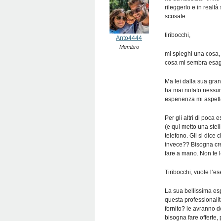
rileggerlo e in realtà
scusate.
tiribocchi,
Anto4444
Membro
mi spieghi una cosa,
cosa mi sembra esagera
Ma lei dalla sua gra
ha mai notato nessun
esperienza mi aspetto
Per gli altri di poc
(e qui metto una stel
telefono. Gli si dice 
invece?? Bisogna crea
fare a mano. Non te l
Tiribocchi, vuole l’e
La sua bellissima esp
questa professionalit
fornito? le avranno de
bisogna fare offerte