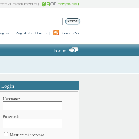
log-in
|
Registrati al forum
|
Forum RSS
Forum
Login
Username:
Password:
Mantienimi connesso