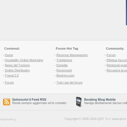
Contenuti
Forum Hot Tag
Community
-
Home
-
Revenue Managament
-
Forum
-
Hospitality Online Marketing
-
TripAdvisor
-
Effettua l'acce
-
News del Turismo
-
Expedia
-
Registrati grati
-
Online Distribution
-
Recensioni
-
Recupera la p
-
Travel 2.0
-
Booking.com
-
Forum
-
Tutti i tag del forum
Sottoscrivi il Feed RSS
Booking Blog Mobile
Resta sempre aggiornato ed in contatto
Naviga direttamente dal tuo cel
Copyright © 2006-2026 QNT S.r.l.
www.qnt.it