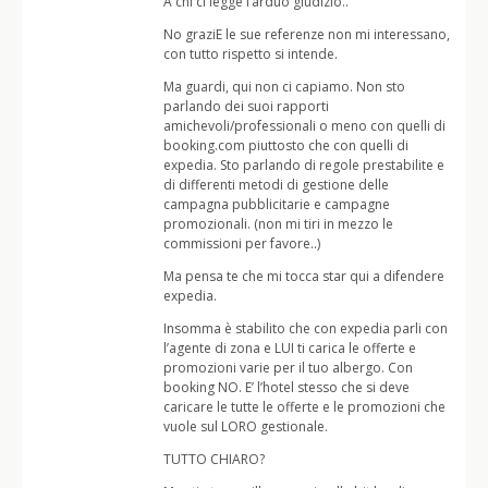
A chi ci legge l’arduo giudizio..
No graziE le sue referenze non mi interessano,
con tutto rispetto si intende.
Ma guardi, qui non ci capiamo. Non sto
parlando dei suoi rapporti
amichevoli/professionali o meno con quelli di
booking.com piuttosto che con quelli di
expedia. Sto parlando di regole prestabilite e
di differenti metodi di gestione delle
campagna pubblicitarie e campagne
promozionali. (non mi tiri in mezzo le
commissioni per favore..)
Ma pensa te che mi tocca star qui a difendere
expedia.
Insomma è stabilito che con expedia parli con
l’agente di zona e LUI ti carica le offerte e
promozioni varie per il tuo albergo. Con
booking NO. E’ l’hotel stesso che si deve
caricare le tutte le offerte e le promozioni che
vuole sul LORO gestionale.
TUTTO CHIARO?