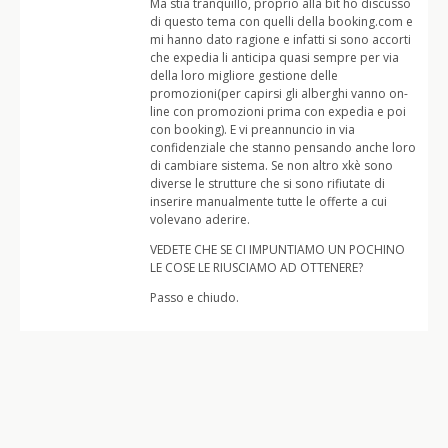
Ma stia tranquillo, proprio alla bit ho discusso
di questo tema con quelli della booking.com e
mi hanno dato ragione e infatti si sono accorti
che expedia li anticipa quasi sempre per via
della loro migliore gestione delle
promozioni(per capirsi gli alberghi vanno on-
line con promozioni prima con expedia e poi
con booking). E vi preannuncio in via
confidenziale che stanno pensando anche loro
di cambiare sistema. Se non altro xkè sono
diverse le strutture che si sono rifiutate di
inserire manualmente tutte le offerte a cui
volevano aderire.
VEDETE CHE SE CI IMPUNTIAMO UN POCHINO
LE COSE LE RIUSCIAMO AD OTTENERE?
Passo e chiudo.