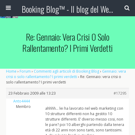
Booking Blog™ - Il blog del Web Marketing Turistico
Re: Gennaio: Vera Crisi O Solo
Rallentamento? I Primi Verdetti
Home
›
Forum
›
Commenti agli articoli di Booking Blog
›
Gennaio: vera
crisi o solo rallentamento? I primi verdetti
›
Re: Gennaio: vera crisi o
solo rallentamento? I primi verdetti
23 Febbraio 2009 alle 13:23
#17295
Anto4444
Membro
ahhhh… lei ha lavorato nel web marketing con
10 strutture differenti non ha gestito 10
strutture differenti. E’ diverso messo cosi, non
le pare? poi 10 alberghi partendo dalla tenera
età di 22 anni non sono tanti, sono tantissimi.