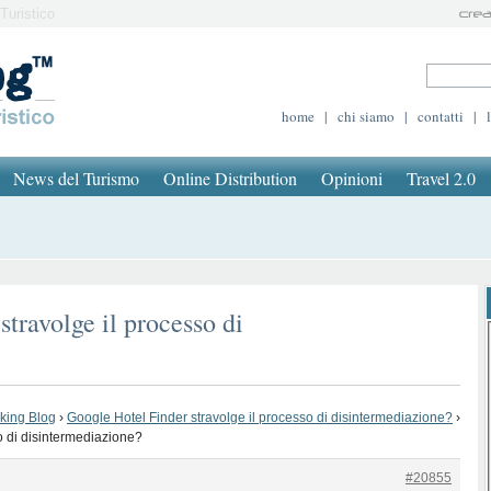
Turistico
home
|
chi siamo
|
contatti
|
News del Turismo
Online Distribution
Opinioni
Travel 2.0
travolge il processo di
oking Blog
›
Google Hotel Finder stravolge il processo di disintermediazione?
›
o di disintermediazione?
#20855