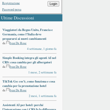
Registrazione
Login
Password persa
Ultime Discussioni
Viaggiatori da Regno Unito, Francia e
Germania, come l’Italia deve
prepararsi ai nuovi cambiamenti
da
Ivan De Rose
4 settimane, 1 giorno fa
Simple Booking integra gli agenti AI nel
CRS: cosa cambia per gli albergatori
da
Ivan De Rose
1 mese, 2 settimane fa
TikTok Go: cos’è, come funziona e cosa
cambia per la prenotazione hotel
da
Ivan De Rose
2 mesi, 1 settimana fa
Assistenti AI per hotel: perché
l’integrazione con i CRS fa la differenza