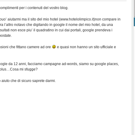
complimenti per i contenuti del vostro blog.
uo’ aiutarmi ma il sito del mio hotel (www.hotelolimpico.it)non compare in
Tra l’altro notavo che digitando in google il nome del mio hotel, da una
isultati non esce piu’ il quadratino in cui dai portali, google prendeva i
postate.
nsioni che fittano camere ad ore
e quasi non hanno un sito ufficiale e
oogle da 12 anni, facciamo campagne ad-words, siamo su google places,
 plus…Cosa mi sfugge?
o aiuto che di sicuro saprete darmi.