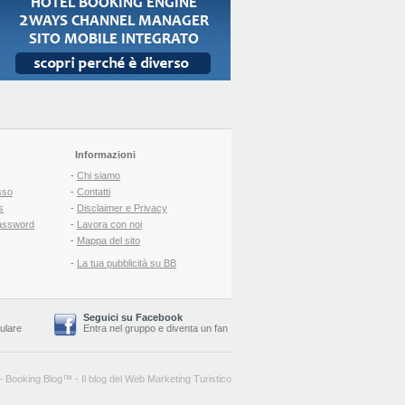
Informazioni
-
Chi siamo
sso
-
Contatti
s
-
Disclaimer e Privacy
assword
-
Lavora con noi
-
Mappa del sito
-
La tua pubblicità su BB
Seguici su Facebook
lulare
Entra nel gruppo
e
diventa un fan
-
Booking Blog
™ -
Il blog del Web Marketing Turistico