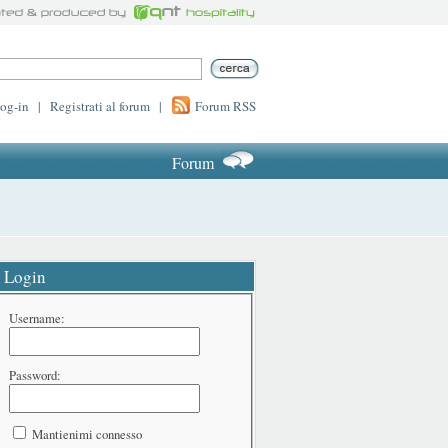
log-in
|
Registrati al forum
|
Forum RSS
Forum
Login
Username:
Password:
Mantienimi connesso