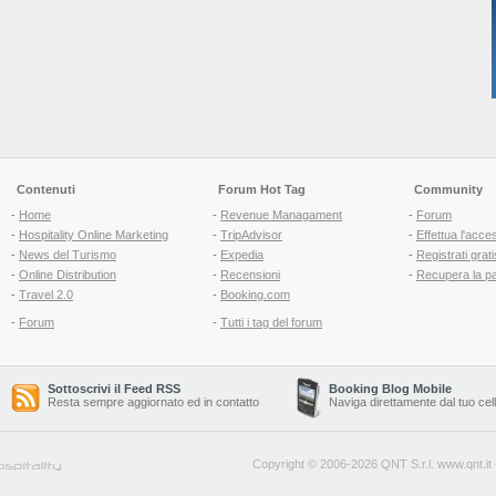
Contenuti
Forum Hot Tag
Community
-
Home
-
Revenue Managament
-
Forum
-
Hospitality Online Marketing
-
TripAdvisor
-
Effettua l'acce
-
News del Turismo
-
Expedia
-
Registrati grati
-
Online Distribution
-
Recensioni
-
Recupera la p
-
Travel 2.0
-
Booking.com
-
Forum
-
Tutti i tag del forum
Sottoscrivi il Feed RSS
Booking Blog Mobile
Resta sempre aggiornato ed in contatto
Naviga direttamente dal tuo cel
Copyright © 2006-2026 QNT S.r.l.
www.qnt.it