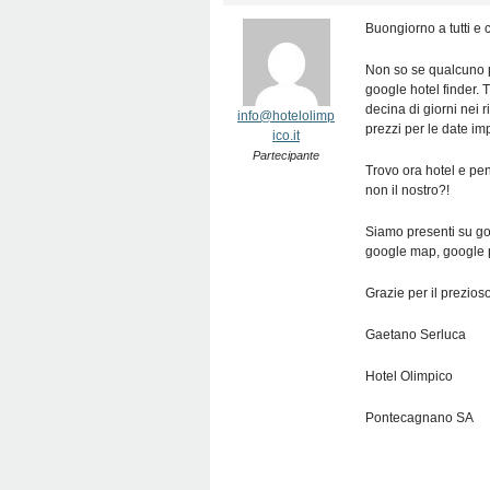
Buongiorno a tutti e 
Non so se qualcuno p
google hotel finder. 
decina di giorni nei r
info@hotelolimp
prezzi per le date im
ico.it
Partecipante
Trovo ora hotel e pe
non il nostro?!
Siamo presenti su g
google map, google
Grazie per il prezios
Gaetano Serluca
Hotel Olimpico
Pontecagnano SA