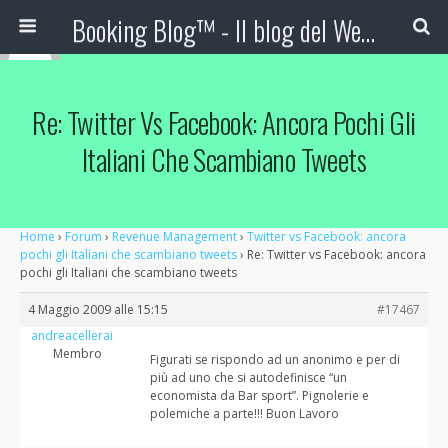
Booking Blog™ - Il blog del Web Marketing Turistico
Re: Twitter Vs Facebook: Ancora Pochi Gli
Italiani Che Scambiano Tweets
Home
›
Forum
›
Revenue Management
›
Twitter vs Facebook: ancora
pochi gli Italiani che scambiano tweets
›
Re: Twitter vs Facebook: ancora
pochi gli Italiani che scambiano tweets
4 Maggio 2009 alle 15:15
#17467
andreacellerai
Membro
Figurati se rispondo ad un anonimo e per di
più ad uno che si autodefinisce “un
economista da Bar sport”. Pignolerie e
polemiche a parte!!! Buon Lavoro