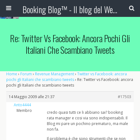
Booking Blog™ - Il blog del Web Marketing Turistico
Re: Twitter Vs Facebook: Ancora Pochi Gli
Italiani Che Scambiano Tweets
Home
›
Forum
›
Revenue Management
›
Twitter vs Facebook: ancora
pochi gli Italiani che scambiano tweets
›
Re: Twitter vs Facebook: ancora
pochi gli Italiani che scambiano tweets
14 Maggio 2009 alle 21:37
#17503
Anto4444
Membro
credo quasi tutti ce li abbiano sai? booking
rata manager e cosi via sono indispensabili. Il
Blog mi pare un pochino prematuro, ma male
non fa.
Il problema è che sono strumenti che se non