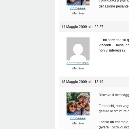
Il problema è che s
deflazione pesante 
Anto4444
Membro
14 Maggio 2009 alle 22:27
….mi pare che su q
vincenti…..nessuno
non vi interessa?
andreacellerai
Membro
15 Maggio 2009 alle 13:19
Riscrivo il messagg
Tiribocchi, non vog
gestire le strutture
Anto4444
Faccio un esempio (
Membro
(avere il 98% di o