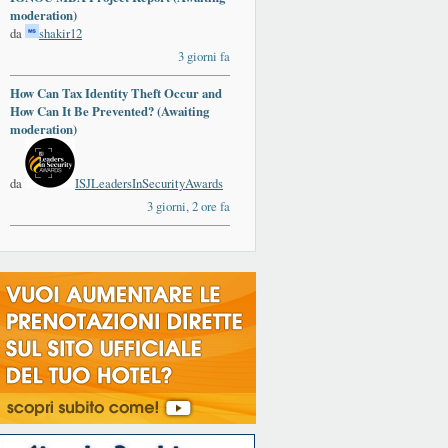
moderation)
da
shakir12
3 giorni fa
How Can Tax Identity Theft Occur and
How Can It Be Prevented? (Awaiting
moderation)
da
ISJLeadersInSecurityAwards
3 giorni, 2 ore fa