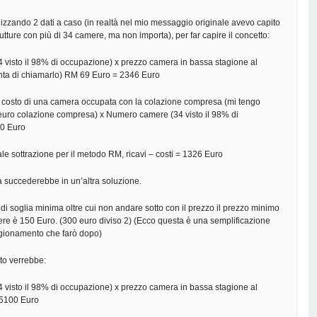
lizzando 2 dati a caso (in realtà nel mio messaggio originale avevo capito
utture con più di 34 camere, ma non importa), per far capire il concetto:
visto il 98% di occupazione) x prezzo camera in bassa stagione al
inta di chiamarlo) RM 69 Euro = 2346 Euro
l costo di una camera occupata con la colazione compresa (mi tengo
 euro colazione compresa) x Numero camere (34 visto il 98% di
0 Euro
 sottrazione per il metodo RM, ricavi – costi = 1326 Euro
succederebbe in un’altra soluzione.
i soglia minima oltre cui non andare sotto con il prezzo il prezzo minimo
ere è 150 Euro. (300 euro diviso 2) (Ecco questa è una semplificazione
ragionamento che farò dopo)
to verrebbe:
visto il 98% di occupazione) x prezzo camera in bassa stagione al
 5100 Euro