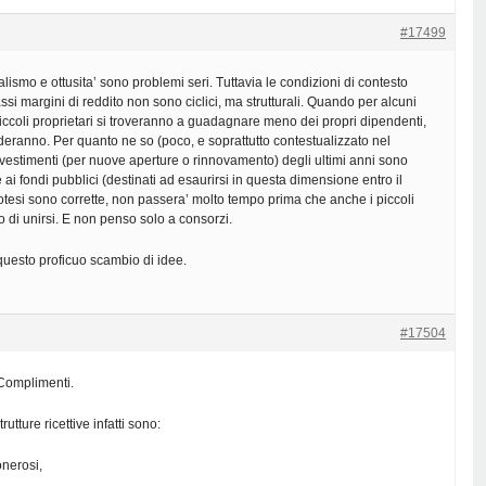
#17499
lismo e ottusita’ sono problemi seri. Tuttavia le condizioni di contesto
ssi margini di reddito non sono ciclici, ma strutturali. Quando per alcuni
piccoli proprietari si troveranno a guadagnare meno dei propri dipendenti,
eranno. Per quanto ne so (poco, e soprattutto contestualizzato nel
vestimenti (per nuove aperture o rinnovamento) degli ultimi anni sono
ie ai fondi pubblici (destinati ad esaurirsi in questa dimensione entro il
otesi sono corrette, non passera’ molto tempo prima che anche i piccoli
o di unirsi. E non penso solo a consorzi.
questo proficuo scambio di idee.
#17504
 Complimenti.
trutture ricettive infatti sono:
nerosi,