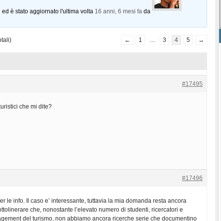
 ed è stato aggiornato l'ultima volta
16 anni, 6 mesi fa
da
tali)
←
1
…
3
4
5
→
#17495
turistici che mi dite?
#17496
r le info. Il caso e’ interessante, tuttavia la mia domanda resta ancora
ttolinerare che, nonostante l’elevato numero di studenti, ricercatori e
agement del turismo, non abbiamo ancora ricerche serie che documentino