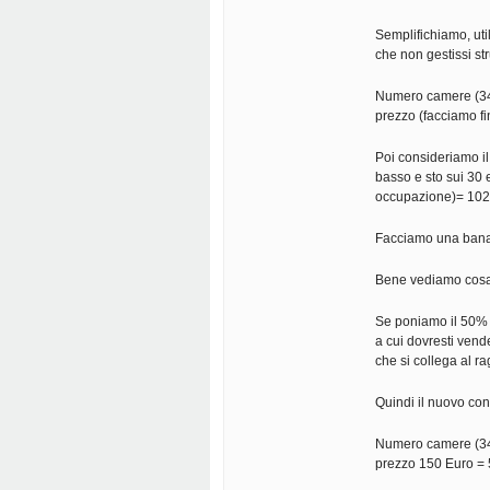
Semplifichiamo, uti
che non gestissi str
Numero camere (34 
prezzo (facciamo f
Poi consideriamo i
basso e sto sui 30
occupazione)= 102
Facciamo una banale
Bene vediamo cosa 
Se poniamo il 50% d
a cui dovresti vend
che si collega al 
Quindi il nuovo con
Numero camere (34 
prezzo 150 Euro =