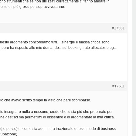
ono strumenti che se non utilizzati correttamente ci fanno andare in
e solo i più grossi poi sopravviveranno.
#17501
uesto argomento concordiamo tutti….sinergie e massa critica sono
 però ha risposto alle mie domande…sul booking, rate allocator, blog…
#17511
io che avevo scritto tempo fa visto che pare scomparso.
lio insegnare nulla a nessuno, credo che tu sia più che preparato per
 che gestisci ma permettimi di dissentire e di argomentare la mia critica.
se posso) di come sia addirittura irrazionale questo modo di business.
ccupazione)