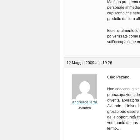
Ma è un problema d
personale immediat
capiscono che senza
prodotto dal loro al
Essenzialmente tutt
polverizzate come n
sull’occupazione me
12 Maggio 2009 alle 19:26
Ciao Pezano,
Non conosco la situ
preoccupazione dell
diventa laboratorio 
andreacellerai
Aziende – Università
Membro
grosso può essere 
delle opportunità c
vero punto dolens…P
fermo…