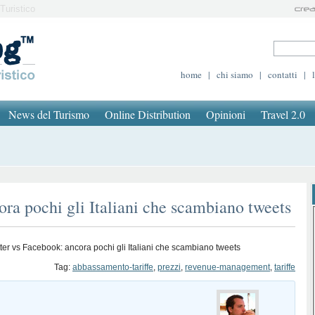
Turistico
home
|
chi siamo
|
contatti
|
News del Turismo
Online Distribution
Opinioni
Travel 2.0
ora pochi gli Italiani che scambiano tweets
tter vs Facebook: ancora pochi gli Italiani che scambiano tweets
Tag:
abbassamento-tariffe
,
prezzi
,
revenue-management
,
tariffe