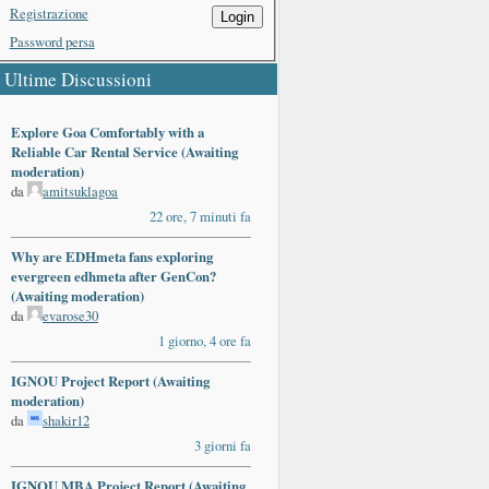
Registrazione
Login
Password persa
Ultime Discussioni
Explore Goa Comfortably with a
Reliable Car Rental Service (Awaiting
moderation)
da
amitsuklagoa
22 ore, 7 minuti fa
Why are EDHmeta fans exploring
evergreen edhmeta after GenCon?
(Awaiting moderation)
da
evarose30
1 giorno, 4 ore fa
IGNOU Project Report (Awaiting
moderation)
da
shakir12
3 giorni fa
IGNOU MBA Project Report (Awaiting