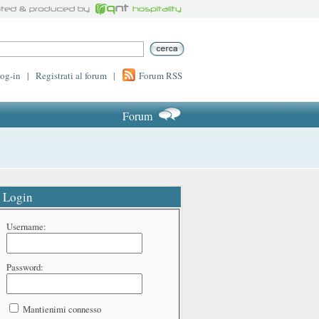
log-in
|
Registrati al forum
|
Forum RSS
Forum
Login
Username:
Password:
Mantienimi connesso