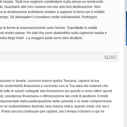
i miopia. Tanti non vogliono condividere nulla senza un rendiconto
o. Guardano alle loro camere ma non alla loro destinazione. Non
 la destinazione potebbero andare a zappare la terra con il reddito
bergo. Gli albergatori li considero molto individualisti. Purtroppo.
e le forme di associazionismo sono buone. Soprattutto in realtà
el nostro paese. Ho dati che sono sbalorditivi sulla capienza media e
dia degli hotel.. La maggior parte sono mini strutture..
#17497
azione in Israele, conosco invece quella Toscana, capisco la tua
a sostenibilità finanziaria e concordo con la Tua idea del network che
di tutte le azioni collegate alla formazione (su questo ci sono ottimi spunti
), assistenza finanziaria e ottimizzazione dei costi di gestione. Il limite
rapresentato dalla partecipazione delle aziende e la reale comprensione
he ne scaturirebbero facendo vera massa critica, questo credo che sia il
otrei ancora continuare per capitoli, ma il tempo è tiranno e qui mi