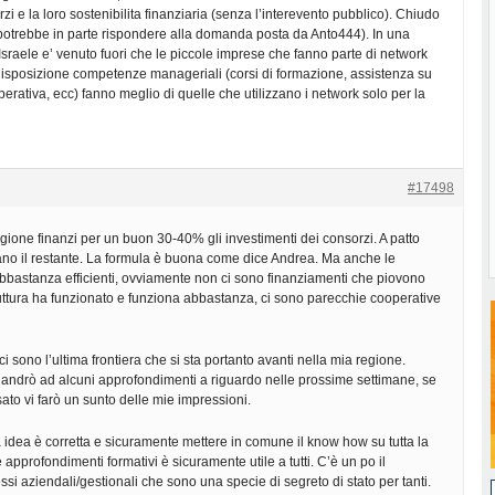
rzi e la loro sostenibilita finanziaria (senza l’interevento pubblico). Chiudo
potrebbe in parte rispondere alla domanda posta da Anto444). In una
 Israele e’ venuto fuori che le piccole imprese che fanno parte di network
disposizione competenze manageriali (corsi di formazione, assistenza su
perativa, ecc) fanno meglio di quelle che utilizzano i network solo per la
#17498
egione finanzi per un buon 30-40% gli investimenti dei consorzi. A patto
ttano il restante. La formula è buona come dice Andrea. Ma anche le
bbastanza efficienti, ovviamente non ci sono finanziamenti che piovono
truttura ha funzionato e funziona abbastanza, ci sono parecchie cooperative
tici sono l’ultima frontiera che si sta portanto avanti nella mia regione.
 andrò ad alcuni approfondimenti a riguardo nelle prossime settimane, se
ato vi farò un sunto delle mie impressioni.
 idea è corretta e sicuramente mettere in comune il know how su tutta la
approfondimenti formativi è sicuramente utile a tutti. C’è un po il
si aziendali/gestionali che sono una specie di segreto di stato per tanti.