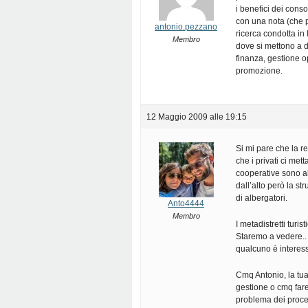
i benefici dei conso
con una nota (che 
antonio.pezzano
ricerca condotta in
Membro
dove si mettono a 
finanza, gestione o
promozione.
12 Maggio 2009 alle 19:15
Si mi pare che la r
che i privati ci me
cooperative sono a
dall’alto però la s
di albergatori.
Anto4444
Membro
I metadistretti turis
Staremo a vedere..
qualcuno è interess
Cmq Antonio, la tua
gestione o cmq fare 
problema dei proces