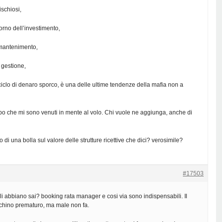
schiosi,
torno dell’investimento,
 mantenimento,
 gestione,
l riciclo di denaro sporco, è una delle ultime tendenze della mafia non a
po che mi sono venuti in mente al volo. Chi vuole ne aggiunga, anche di
 di una bolla sul valore delle strutture ricettive che dici? verosimile?
#17503
 li abbiano sai? booking rata manager e cosi via sono indispensabili. Il
chino prematuro, ma male non fa.