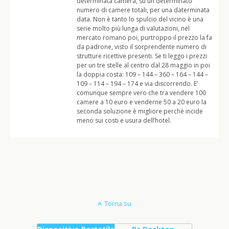
determinata camera, su un determinato
numero di camere totali, per una daterminata
data. Non è tanto lo spulcio del vicino è una
serie molto più lunga di valutazioni, nel
mercato romano poi, purtroppo il prezzo la fa
da padrone, visto il sorprendente numero di
strutture ricettive presenti. Se ti leggo i prezzi
per un tre stelle al centro dal 28 maggio in poi
la doppia costa: 109 – 144 – 360 – 164 – 144 –
109 – 114 – 194 – 174 e via discorrendo. E’
comunque sempre vero che tra vendere 100
camere a 10 euro e venderne 50 a 20 euro la
seconda soluzione è migliore perchè incide
meno sui costi e usura dell’hotel.
Torna su