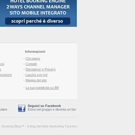
Informazioni
-
Chi siamo
sso
-
Contatti
s
-
Disclaimer e Privacy
assword
-
Lavora con noi
-
Mappa del sito
-
La tua pubblicità su BB
Seguici su Facebook
lulare
Entra nel gruppo
e
diventa un fan
-
Booking Blog
™ -
Il blog del Web Marketing Turistico