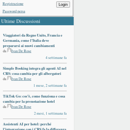
Registrazione
Login
Password persa
Ultime Discussioni
Viaggiatori da Regno Unito, Francia e
Germania, come l’Italia deve
prepararsi ai nuovi cambiamenti
da
Ivan De Rose
4 settimane fa
Simple Booking integra gli agenti AI nel
CRS: cosa cambia per gli albergatori
da
Ivan De Rose
1 mese, 2 settimane fa
TikTok Go: cos’è, come funziona e cosa
cambia per la prenotazione hotel
da
Ivan De Rose
2 mesi, 1 settimana fa
Assistenti AI per hotel: perché
l’integrazione con i CRS fa la differenza