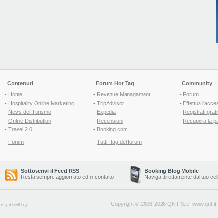
Contenuti
Forum Hot Tag
Community
-
Home
-
Revenue Managament
-
Forum
-
Hospitality Online Marketing
-
TripAdvisor
-
Effettua l'acce
-
News del Turismo
-
Expedia
-
Registrati grati
-
Online Distribution
-
Recensioni
-
Recupera la p
-
Travel 2.0
-
Booking.com
-
Forum
-
Tutti i tag del forum
Sottoscrivi il Feed RSS
Booking Blog Mobile
Resta sempre aggiornato ed in contatto
Naviga direttamente dal tuo cel
Copyright © 2006-2026 QNT S.r.l.
www.qnt.it