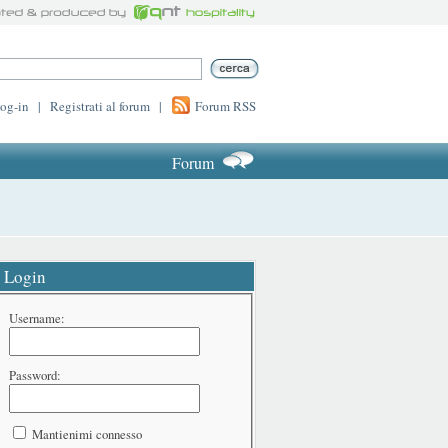
log-in
|
Registrati al forum
|
Forum RSS
Forum
Login
Username:
Password:
Mantienimi connesso