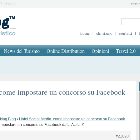
Turistico
home
|
chi siamo
|
contatti
|
News del Turismo
Online Distribution
Opinioni
Travel 2.0
 come impostare un concorso su Facebook
oking Blog
›
Hotel Social Media: come impostare un concorso su Facebook
impostare un concorso su Facebook dalla A alla Z
#21020